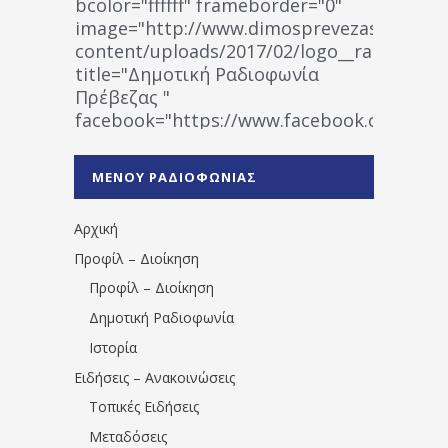
bcolor="ffffff" frameborder="0"
image="http://www.dimosprevezas.gr/wp-
content/uploads/2017/02/logo__radiofonias
title="Δημοτική Ραδιοφωνία
Πρέβεζας "
facebook="https://www.facebook.co
%CE%A1%CE%B1%CE%B4%CE%B9%CE%BF%
%CE%A0%CF%81%CE%AD%CE%B2%CE%B5%
ΜΕΝΟΥ ΡΑΔΙΟΦΩΝΙΑΣ
1531194763766854/" artist="" ]
Αρχική
Προφίλ – Διοίκηση
Προφίλ – Διοίκηση
Δημοτική Ραδιοφωνία
Ιστορία
Ειδήσεις – Ανακοινώσεις
Τοπικές Ειδήσεις
Μεταδόσεις