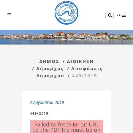
Search
|
|
|
|
->
ΔΗΜΟΣ
/
ΔΙΟΙΚΗΣΗ
/
Δήμαρχος
/
Αποφάσεις
Δημάρχου
/
449/2019
2 Αυγούστου 2019
449/2019
Failed to fetch Error: URL
to the PDF file must be on