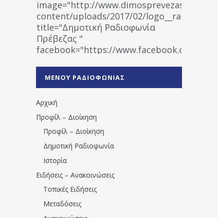
image="http://www.dimosprevezas.gr/wp-
content/uploads/2017/02/logo__radiofonias
title="Δημοτική Ραδιοφωνία
Πρέβεζας "
facebook="https://www.facebook.co
%CE%A1%CE%B1%CE%B4%CE%B9%CE%BF%
%CE%A0%CF%81%CE%AD%CE%B2%CE%B5%
ΜΕΝΟΥ ΡΑΔΙΟΦΩΝΙΑΣ
1531194763766854/" artist="" ]
Αρχική
Προφίλ – Διοίκηση
Προφίλ – Διοίκηση
Δημοτική Ραδιοφωνία
Ιστορία
Ειδήσεις – Ανακοινώσεις
Τοπικές Ειδήσεις
Μεταδόσεις