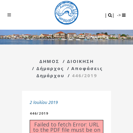
Search
|
|
|
|
->
ΔΗΜΟΣ
/
ΔΙΟΙΚΗΣΗ
/
Δήμαρχος
/
Αποφάσεις
Δημάρχου
/
446/2019
2 Ιουλίου 2019
446/2019
Failed to fetch Error: URL
to the PDF file must be on