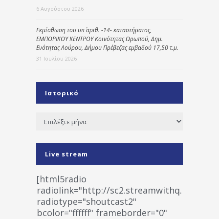
6 Αυγούστου 2026
Εκμίσθωση του υπ΄ αριθ. -14- καταστήματος,
ΕΜΠΟΡΙΚΟΥ ΚΕΝΤΡΟΥ Κοινότητας Ωρωπού, Δημ.
Ενότητας Λούρου, Δήμου Πρέβεζας εμβαδού 17,50 τ.μ.
31 Ιουλίου 2026
Ιστορικό
Ιστορικό
Live stream
[html5radio
radiolink="http://sc2.streamwithq.com:802
radiotype="shoutcast2"
bcolor="ffffff" frameborder="0"