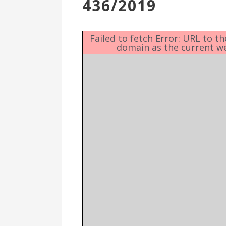
436/2019
Επιτροπή
Δημοτικές
Ενότητες
Failed to fetch Error: URL to t
domain as the current w
Αθλητικές
Υποδομές
Αθλητικές
Εκδηλώσεις