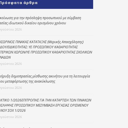
Πρόσφατα άρθρα
Κοινωνικό
παντοπωλείο
κοίνωση για την πρόσληψη προσωπικού με σύμβαση
ασίας ιδιωτικού δικαίου ορισμένου χρόνου
Kοινωνικό
φαρμακείο
υγούστου 2026
Πρόγραμμα
ΣΩΡΙΝΟΣ ΠΙΝΑΚΑΣ ΚΑΤΑΤΑΞΗΣ (Μερικής Απασχόλησης)
“Βοήθεια στο σπίτι”
ΔΟΥ/ΕΙΔΙΚΟΤΗΤΑΣ: ΥΕ ΠΡΟΣΩΠΙΚΟΥ ΚΑΘΑΡΙΟΤΗΤΑΣ
ΤΕΡΙΚΩΝ ΧΩΡΩΝ/ΥΕ ΠΡΟΣΩΠΙΚΟΥ ΚΑΘΑΡΙΟΤΗΤΑΣ ΣΧΟΛΙΚΩΝ
Κέντρο Ημερήσιας
ΝΑΔΩΝ
Φροντίδας
υγούστου 2026
Ηλικιωμένων
(Κ.Η.Φ.Η.) Πρέβεζας
κήρυξη δημοπρασίας μίσθωσης ακινήτου για τη λειτουργία
ου μεταφόρτωσης της ανακύκλωσης
υγούστου 2026
ΚΤΙΚΟ 1/2026ΕΠΙΤΡΟΠΗΣ ΓΙΑ ΤΗΝ ΚΑΤΑΡΤΙΣΗ ΤΩΝ ΠΙΝΑΚΩΝ
ΣΛΗΨΗΣ ΠΡΟΣΩΠΙΚΟΥ ΜΕΣΥΜΒΑΣΗ ΕΡΓΑΣΙΑΣ ΟΡΙΣΜΕΝΟΥ
ΝΟΥ ΣΟΧ 1/2026
υγούστου 2026