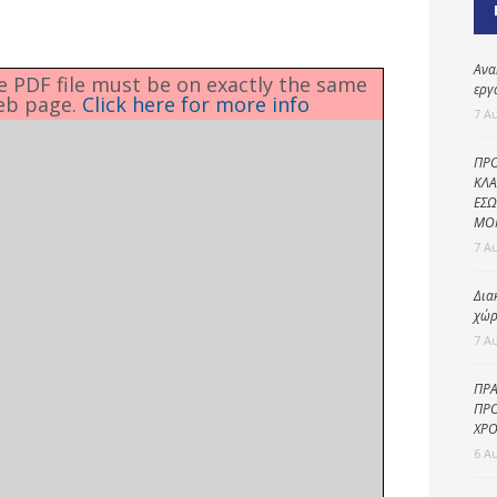
Καθαριότητα και
περιβάλλον
Δημοτική
Ανα
he PDF file must be on exactly the same
αστυνομία
εργ
eb page.
Click here for more info
7 Α
Γραφείο εσόδων
ΠΡΟ
Παιδικοί σταθμοί
ΚΛΑ
ΕΣΩ
Πολιτική
ΜΟ
προστασία
7 Α
Δια
χώρ
7 Α
ΠΡΑ
ΠΡΟ
ΧΡΟ
6 Α