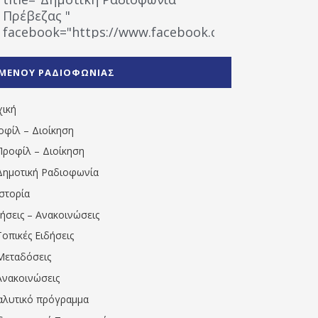
Πρέβεζας "
facebook="https://www.facebook.com/%CE%9
%CE%A1%CE%B1%CE%B4%CE%B9%CE%BF%CF%86
%CE%A0%CF%81%CE%AD%CE%B2%CE%B5%CE%B6%
ΜΕΝΟΥ ΡΑΔΙΟΦΩΝΙΑΣ
1531194763766854/" artist="" ]
χική
οφίλ – Διοίκηση
Προφίλ – Διοίκηση
Δημοτική Ραδιοφωνία
Ιστορία
δήσεις – Ανακοινώσεις
Τοπικές Ειδήσεις
Μεταδόσεις
Ανακοινώσεις
αλυτικό πρόγραμμα