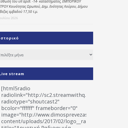
ίσθωση του υπ΄ αριθ. -14- καταστήματος, ΕΜΠΟΡΙΚΟΥ
ΤΡΟΥ Κοινότητας Ωρωπού, Δημ. Ενότητας Λούρου, Δήμου
βεζας εμβαδού 17,50 τ.μ.
Ιουλίου 2026
Ιστορικό
τορικό
Live stream
[html5radio
radiolink="http://sc2.streamwithq.com:8028/stream
radiotype="shoutcast2"
bcolor="ffffff" frameborder="0"
image="http://www.dimosprevezas.gr/wp-
content/uploads/2017/02/logo__radiofonias.jpg"
title="Δημοτική Ραδιοφωνία