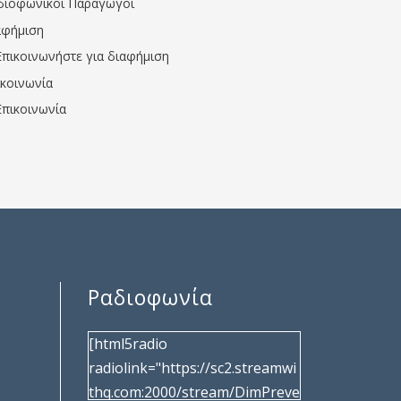
διοφωνικοί Παραγωγοί
αφήμιση
Επικοινωνήστε για διαφήμιση
ικοινωνία
Επικοινωνία
Ραδιοφωνία
[html5radio
radiolink="https://sc2.streamwi
thq.com:2000/stream/DimPreve