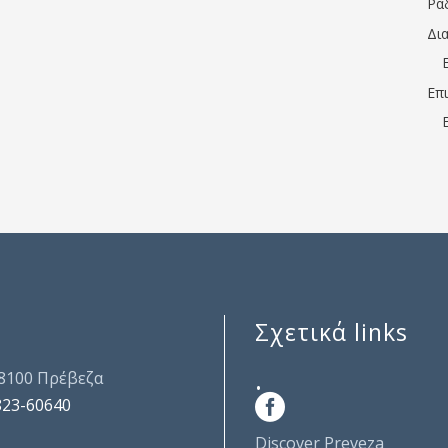
Ρα
Δι
Επ
Σχετικά links
.
48100 Πρέβεζα
823-60640
Discover Preveza