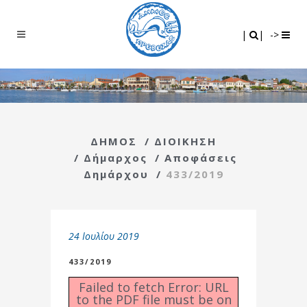
Search
|
|
|
|
->
ΔΗΜΟΣ
/
ΔΙΟΙΚΗΣΗ
/
Δήμαρχος
/
Αποφάσεις
Δημάρχου
/
433/2019
24 Ιουλίου 2019
433/2019
Failed to fetch Error: URL
to the PDF file must be on