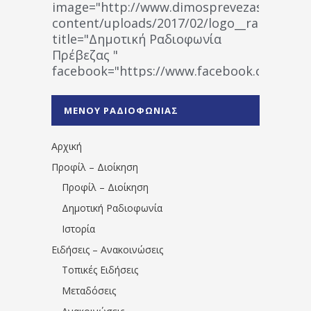
image="http://www.dimosprevezas.gr/wp-
content/uploads/2017/02/logo__radiofonias
title="Δημοτική Ραδιοφωνία
Πρέβεζας "
facebook="https://www.facebook.co
%CE%A1%CE%B1%CE%B4%CE%B9%CE%BF%
%CE%A0%CF%81%CE%AD%CE%B2%CE%B5%
ΜΕΝΟΥ ΡΑΔΙΟΦΩΝΙΑΣ
1531194763766854/" artist="" ]
Αρχική
Προφίλ – Διοίκηση
Προφίλ – Διοίκηση
Δημοτική Ραδιοφωνία
Ιστορία
Ειδήσεις – Ανακοινώσεις
Τοπικές Ειδήσεις
Μεταδόσεις