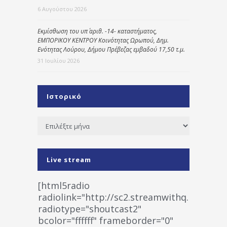
6 Αυγούστου 2026
Εκμίσθωση του υπ΄ αριθ. -14- καταστήματος,
ΕΜΠΟΡΙΚΟΥ ΚΕΝΤΡΟΥ Κοινότητας Ωρωπού, Δημ.
Ενότητας Λούρου, Δήμου Πρέβεζας εμβαδού 17,50 τ.μ.
31 Ιουλίου 2026
Ιστορικό
Ιστορικό
Live stream
[html5radio
radiolink="http://sc2.streamwithq.com:802
radiotype="shoutcast2"
bcolor="ffffff" frameborder="0"