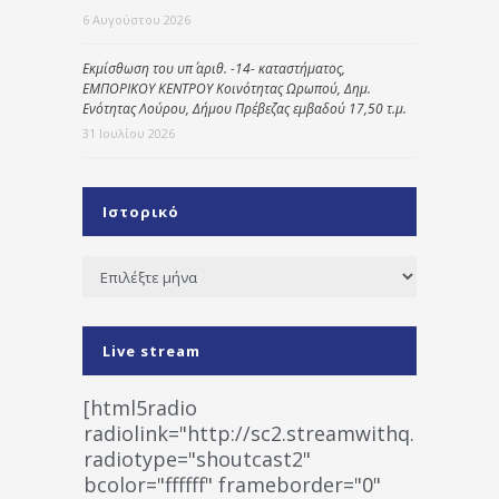
6 Αυγούστου 2026
Εκμίσθωση του υπ΄ αριθ. -14- καταστήματος,
ΕΜΠΟΡΙΚΟΥ ΚΕΝΤΡΟΥ Κοινότητας Ωρωπού, Δημ.
Ενότητας Λούρου, Δήμου Πρέβεζας εμβαδού 17,50 τ.μ.
31 Ιουλίου 2026
Ιστορικό
Ιστορικό
Live stream
[html5radio
radiolink="http://sc2.streamwithq.com:802
radiotype="shoutcast2"
bcolor="ffffff" frameborder="0"