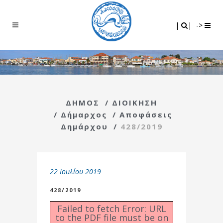
Search
|
|
|
|
->
ΔΗΜΟΣ
/
ΔΙΟΙΚΗΣΗ
/
Δήμαρχος
/
Αποφάσεις
Δημάρχου
/
428/2019
22 Ιουλίου 2019
428/2019
Failed to fetch Error: URL
to the PDF file must be on