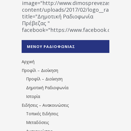
image="http://www.dimosprevezas.gr/wp-
content/uploads/2017/02/logo__radiofonias
title="Δημοτική Ραδιοφωνία
Πρέβεζας "
facebook="https://www.facebook.co
%CE%A1%CE%B1%CE%B4%CE%B9%CE%BF%
%CE%A0%CF%81%CE%AD%CE%B2%CE%B5%
ΜΕΝΟΥ ΡΑΔΙΟΦΩΝΙΑΣ
1531194763766854/" artist="" ]
Αρχική
Προφίλ – Διοίκηση
Προφίλ – Διοίκηση
Δημοτική Ραδιοφωνία
Ιστορία
Ειδήσεις – Ανακοινώσεις
Τοπικές Ειδήσεις
Μεταδόσεις