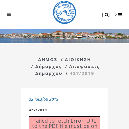
Search
|
|
|
|
->
ΔΗΜΟΣ
/
ΔΙΟΙΚΗΣΗ
/
Δήμαρχος
/
Αποφάσεις
Δημάρχου
/
427/2019
22 Ιουλίου 2019
427/2019
Failed to fetch Error: URL
to the PDF file must be on