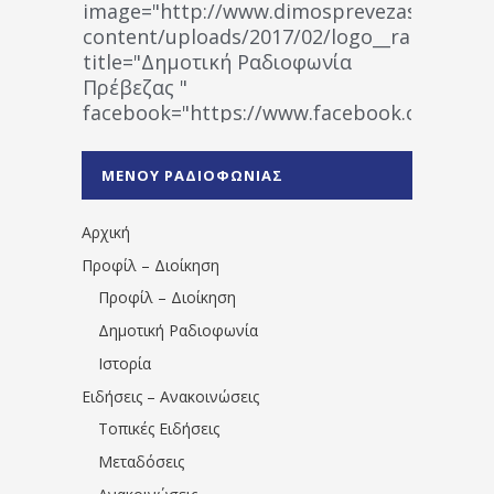
image="http://www.dimosprevezas.gr/wp-
content/uploads/2017/02/logo__radiofonias
title="Δημοτική Ραδιοφωνία
Πρέβεζας "
facebook="https://www.facebook.co
%CE%A1%CE%B1%CE%B4%CE%B9%CE%BF%
%CE%A0%CF%81%CE%AD%CE%B2%CE%B5%
ΜΕΝΟΥ ΡΑΔΙΟΦΩΝΙΑΣ
1531194763766854/" artist="" ]
Αρχική
Προφίλ – Διοίκηση
Προφίλ – Διοίκηση
Δημοτική Ραδιοφωνία
Ιστορία
Ειδήσεις – Ανακοινώσεις
Τοπικές Ειδήσεις
Μεταδόσεις