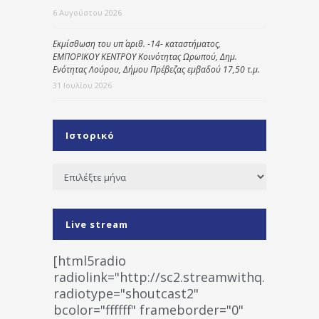
6 Αυγούστου 2026
Εκμίσθωση του υπ΄ αριθ. -14- καταστήματος,
ΕΜΠΟΡΙΚΟΥ ΚΕΝΤΡΟΥ Κοινότητας Ωρωπού, Δημ.
Ενότητας Λούρου, Δήμου Πρέβεζας εμβαδού 17,50 τ.μ.
31 Ιουλίου 2026
Ιστορικό
Ιστορικό
Live stream
[html5radio
radiolink="http://sc2.streamwithq.com:802
radiotype="shoutcast2"
bcolor="ffffff" frameborder="0"