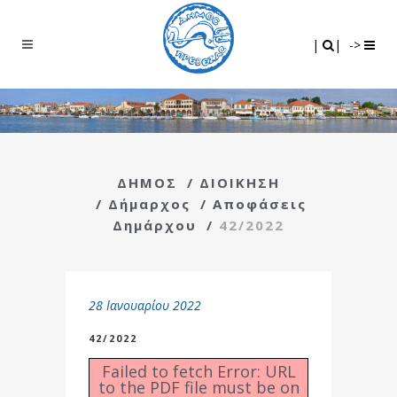
Search
|
|
|
|
->
ΔΗΜΟΣ
/
ΔΙΟΙΚΗΣΗ
/
Δήμαρχος
/
Αποφάσεις
Δημάρχου
/
42/2022
28 Ιανουαρίου 2022
42/2022
Failed to fetch Error: URL
to the PDF file must be on