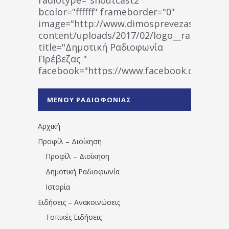
bcolor="ffffff" frameborder="0"
image="http://www.dimosprevezas.gr/wp-
content/uploads/2017/02/logo__radiofonias
title="Δημοτική Ραδιοφωνία
Πρέβεζας "
facebook="https://www.facebook.co
%CE%A1%CE%B1%CE%B4%CE%B9%CE%BF%
%CE%A0%CF%81%CE%AD%CE%B2%CE%B5%
ΜΕΝΟΥ ΡΑΔΙΟΦΩΝΙΑΣ
1531194763766854/" artist="" ]
Αρχική
Προφίλ – Διοίκηση
Προφίλ – Διοίκηση
Δημοτική Ραδιοφωνία
Ιστορία
Ειδήσεις – Ανακοινώσεις
Τοπικές Ειδήσεις