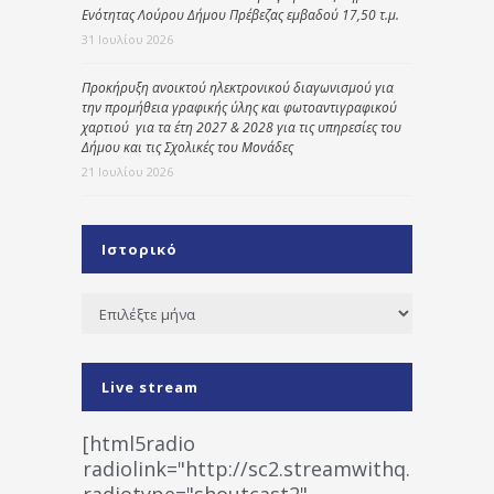
Ενότητας Λούρου Δήμου Πρέβεζας εμβαδού 17,50 τ.μ.
31 Ιουλίου 2026
Προκήρυξη ανοικτού ηλεκτρονικού διαγωνισμού για
την προμήθεια γραφικής ύλης και φωτοαντιγραφικού
χαρτιού για τα έτη 2027 & 2028 για τις υπηρεσίες του
Δήμου και τις Σχολικές του Μονάδες
21 Ιουλίου 2026
Ιστορικό
Ιστορικό
Live stream
[html5radio
radiolink="http://sc2.streamwithq.com:802
radiotype="shoutcast2"