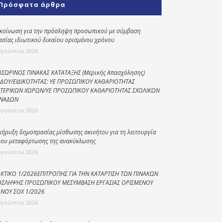
Πρόσφατα άρθρα
Κοινωνικό
παντοπωλείο
κοίνωση για την πρόσληψη προσωπικού με σύμβαση
ασίας ιδιωτικού δικαίου ορισμένου χρόνου
Kοινωνικό
φαρμακείο
υγούστου 2026
Πρόγραμμα
ΣΩΡΙΝΟΣ ΠΙΝΑΚΑΣ ΚΑΤΑΤΑΞΗΣ (Μερικής Απασχόλησης)
“Βοήθεια στο σπίτι”
ΔΟΥ/ΕΙΔΙΚΟΤΗΤΑΣ: ΥΕ ΠΡΟΣΩΠΙΚΟΥ ΚΑΘΑΡΙΟΤΗΤΑΣ
ΤΕΡΙΚΩΝ ΧΩΡΩΝ/ΥΕ ΠΡΟΣΩΠΙΚΟΥ ΚΑΘΑΡΙΟΤΗΤΑΣ ΣΧΟΛΙΚΩΝ
Κέντρο Ημερήσιας
ΝΑΔΩΝ
Φροντίδας
υγούστου 2026
Ηλικιωμένων
(Κ.Η.Φ.Η.) Πρέβεζας
κήρυξη δημοπρασίας μίσθωσης ακινήτου για τη λειτουργία
ου μεταφόρτωσης της ανακύκλωσης
υγούστου 2026
ΚΤΙΚΟ 1/2026ΕΠΙΤΡΟΠΗΣ ΓΙΑ ΤΗΝ ΚΑΤΑΡΤΙΣΗ ΤΩΝ ΠΙΝΑΚΩΝ
ΣΛΗΨΗΣ ΠΡΟΣΩΠΙΚΟΥ ΜΕΣΥΜΒΑΣΗ ΕΡΓΑΣΙΑΣ ΟΡΙΣΜΕΝΟΥ
ΝΟΥ ΣΟΧ 1/2026
υγούστου 2026