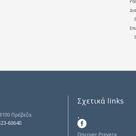
Ρα
Δι
Επ
Σχετικά links
.
48100 Πρέβεζα
823-60640
Discover Preveza