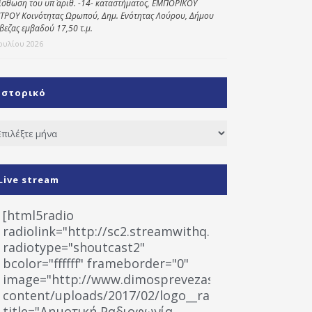
ίσθωση του υπ΄ αριθ. -14- καταστήματος, ΕΜΠΟΡΙΚΟΥ
ΤΡΟΥ Κοινότητας Ωρωπού, Δημ. Ενότητας Λούρου, Δήμου
βεζας εμβαδού 17,50 τ.μ.
Ιουλίου 2026
Ιστορικό
τορικό
Live stream
[html5radio
radiolink="http://sc2.streamwithq.com:8028/stream
radiotype="shoutcast2"
bcolor="ffffff" frameborder="0"
image="http://www.dimosprevezas.gr/wp-
content/uploads/2017/02/logo__radiofonias.jpg"
title="Δημοτική Ραδιοφωνία