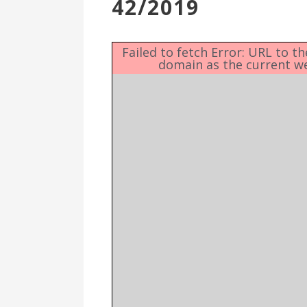
42/2019
Επιτροπή
Δημοτικές
Ενότητες
Failed to fetch Error: URL to t
domain as the current w
Αθλητικές
Υποδομές
Αθλητικές
Εκδηλώσεις