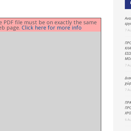
Καθαριότητα και
περιβάλλον
Δημοτική
Ανα
he PDF file must be on exactly the same
αστυνομία
εργ
eb page.
Click here for more info
7 Α
Γραφείο εσόδων
ΠΡΟ
Παιδικοί σταθμοί
ΚΛΑ
ΕΣΩ
Πολιτική
ΜΟ
προστασία
7 Α
Δια
χώρ
7 Α
ΠΡΑ
ΠΡΟ
ΧΡΟ
6 Α