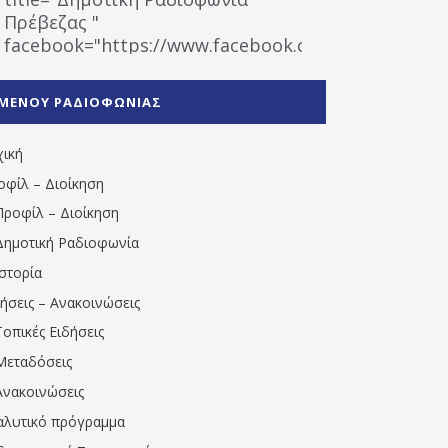
Πρέβεζας "
facebook="https://www.facebook.com/%CE%9
%CE%A1%CE%B1%CE%B4%CE%B9%CE%BF%CF%86
%CE%A0%CF%81%CE%AD%CE%B2%CE%B5%CE%B6%
ΜΕΝΟΥ ΡΑΔΙΟΦΩΝΙΑΣ
1531194763766854/" artist="" ]
χική
οφίλ – Διοίκηση
Προφίλ – Διοίκηση
Δημοτική Ραδιοφωνία
Ιστορία
δήσεις – Ανακοινώσεις
Τοπικές Ειδήσεις
Μεταδόσεις
Ανακοινώσεις
αλυτικό πρόγραμμα