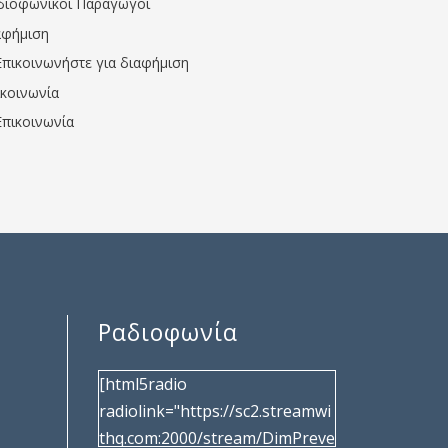
διοφωνικοί Παραγωγοί
αφήμιση
Επικοινωνήστε για διαφήμιση
ικοινωνία
Επικοινωνία
Ραδιοφωνία
[html5radio
radiolink="https://sc2.streamwi
thq.com:2000/stream/DimPreve