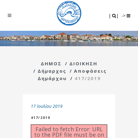
Search
|
|
|
|
->
ΔΗΜΟΣ
/
ΔΙΟΙΚΗΣΗ
/
Δήμαρχος
/
Αποφάσεις
Δημάρχου
/
417/2019
17 Ιουλίου 2019
417/2019
Failed to fetch Error: URL
to the PDF file must be on