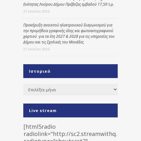
Ενότητας Λούρου Δήμου Πρέβεζας εμβαδού 17,50 τ.μ.
31 Ιουλίου 2026
Προκήρυξη ανοικτού ηλεκτρονικού διαγωνισμού για
την προμήθεια γραφικής ύλης και φωτοαντιγραφικού
χαρτιού για τα έτη 2027 & 2028 για τις υπηρεσίες του
Δήμου και τις Σχολικές του Μονάδες
21 Ιουλίου 2026
Ιστορικό
Ιστορικό
Live stream
[html5radio
radiolink="http://sc2.streamwithq.com:802
radiotype="shoutcast2"