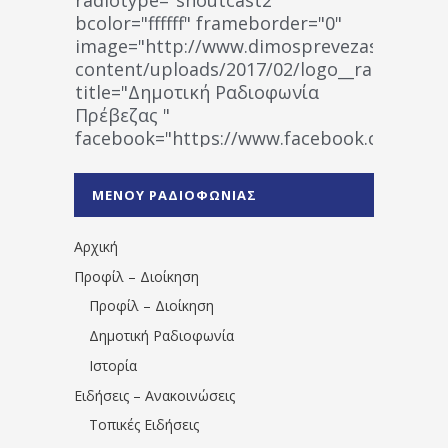
bcolor="ffffff" frameborder="0"
image="http://www.dimosprevezas.gr/wp-
content/uploads/2017/02/logo__radiofonias
title="Δημοτική Ραδιοφωνία
Πρέβεζας "
facebook="https://www.facebook.co
%CE%A1%CE%B1%CE%B4%CE%B9%CE%BF%
%CE%A0%CF%81%CE%AD%CE%B2%CE%B5%
ΜΕΝΟΥ ΡΑΔΙΟΦΩΝΙΑΣ
1531194763766854/" artist="" ]
Αρχική
Προφίλ – Διοίκηση
Προφίλ – Διοίκηση
Δημοτική Ραδιοφωνία
Ιστορία
Ειδήσεις – Ανακοινώσεις
Τοπικές Ειδήσεις