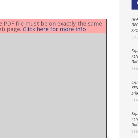
Καθαριότητα και
περιβάλλον
Δημοτική
ΠΡΑ
he PDF file must be on exactly the same
αστυνομία
ΠΡΟ
eb page.
Click here for more info
ΧΡΟ
Γραφείο εσόδων
6 Α
Παιδικοί σταθμοί
Εκμ
ΚΕΝ
Πολιτική
Πρέ
προστασία
31 
Εκμ
ΚΕΝ
Δήμ
31 
Εκμ
ΚΕΝ
Πρέ
31 