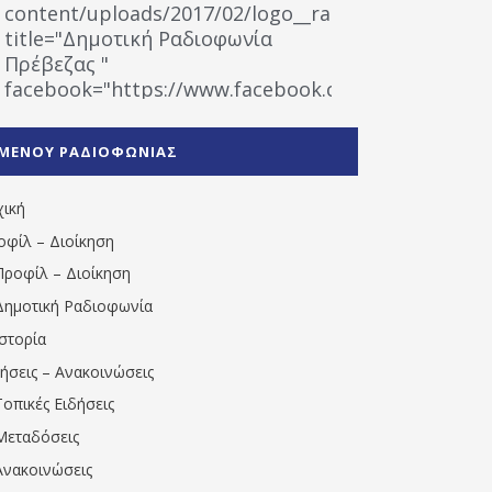
content/uploads/2017/02/logo__radiofonias.jpg"
title="Δημοτική Ραδιοφωνία
Πρέβεζας "
facebook="https://www.facebook.com/%CE%9
%CE%A1%CE%B1%CE%B4%CE%B9%CE%BF%CF%86
%CE%A0%CF%81%CE%AD%CE%B2%CE%B5%CE%B6%
ΜΕΝΟΥ ΡΑΔΙΟΦΩΝΙΑΣ
1531194763766854/" artist="" ]
χική
οφίλ – Διοίκηση
Προφίλ – Διοίκηση
Δημοτική Ραδιοφωνία
Ιστορία
δήσεις – Ανακοινώσεις
Τοπικές Ειδήσεις
Μεταδόσεις
Ανακοινώσεις