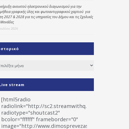
κήρυξη ανοικτού ηλεκτρονικού διαγωνισμού για την
μήθεια γραφικής ύλης και φωτοαντιγραφικού χαρτιού για
έτη 2027 & 2028 για τις υπηρεσίες του Δήμου και τις Σχολικές
 Μονάδες
Ιουλίου 2026
Ιστορικό
τορικό
Live stream
[html5radio
radiolink="http://sc2.streamwithq.com:8028/stream
radiotype="shoutcast2"
bcolor="ffffff" frameborder="0"
image="http://www.dimosprevezas.gr/wp-