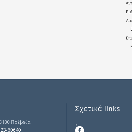
Αν
Ρα
Δι
Επ
Σχετικά links
.
48100 Πρέβεζα
823-60640