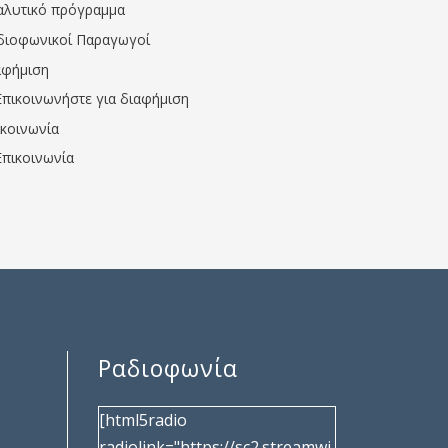
αλυτικό πρόγραμμα
διοφωνικοί Παραγωγοί
αφήμιση
Επικοινωνήστε για διαφήμιση
ικοινωνία
Επικοινωνία
Ραδιοφωνία
[html5radio
radiolink="https://sc2.streamwi