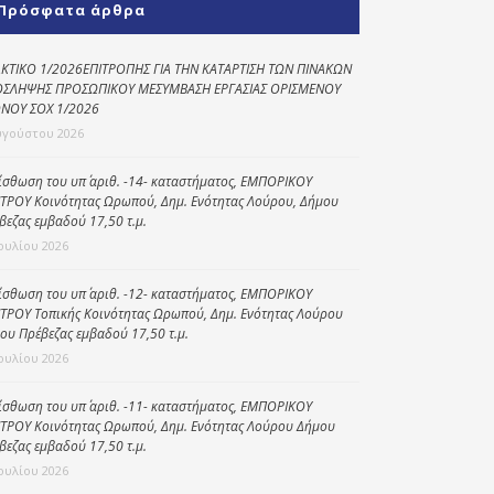
Πρόσφατα άρθρα
Κοινωνικό
παντοπωλείο
ΚΤΙΚΟ 1/2026ΕΠΙΤΡΟΠΗΣ ΓΙΑ ΤΗΝ ΚΑΤΑΡΤΙΣΗ ΤΩΝ ΠΙΝΑΚΩΝ
ΣΛΗΨΗΣ ΠΡΟΣΩΠΙΚΟΥ ΜΕΣΥΜΒΑΣΗ ΕΡΓΑΣΙΑΣ ΟΡΙΣΜΕΝΟΥ
Kοινωνικό
ΝΟΥ ΣΟΧ 1/2026
φαρμακείο
υγούστου 2026
Πρόγραμμα
“Βοήθεια στο σπίτι”
ίσθωση του υπ΄ αριθ. -14- καταστήματος, ΕΜΠΟΡΙΚΟΥ
ΤΡΟΥ Κοινότητας Ωρωπού, Δημ. Ενότητας Λούρου, Δήμου
Κέντρο Ημερήσιας
βεζας εμβαδού 17,50 τ.μ.
Φροντίδας
Ιουλίου 2026
Ηλικιωμένων
(Κ.Η.Φ.Η.) Πρέβεζας
ίσθωση του υπ΄ αριθ. -12- καταστήματος, ΕΜΠΟΡΙΚΟΥ
ΤΡΟΥ Τοπικής Κοινότητας Ωρωπού, Δημ. Ενότητας Λούρου
ου Πρέβεζας εμβαδού 17,50 τ.μ.
Ιουλίου 2026
ίσθωση του υπ΄ αριθ. -11- καταστήματος, ΕΜΠΟΡΙΚΟΥ
ΤΡΟΥ Κοινότητας Ωρωπού, Δημ. Ενότητας Λούρου Δήμου
βεζας εμβαδού 17,50 τ.μ.
Ιουλίου 2026