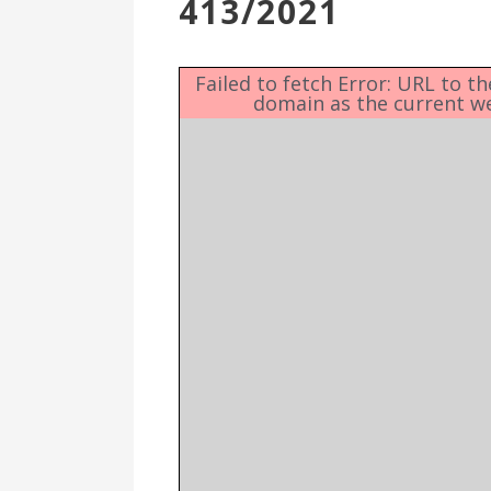
413/2021
Επιτροπή
Δημοτικές
Ενότητες
Failed to fetch Error: URL to t
domain as the current w
Αθλητικές
Υποδομές
Αθλητικές
Εκδηλώσεις