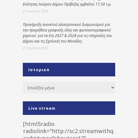
Ενότητας Λούρου Δήμου Πρέβεζας εμβαδού 17,50 τ.μ.
31 Ιουλίου 2026
Προκήρυξη ανοικτού ηλεκτρονικού διαγωνισμού για
την προμήθεια γραφικής ύλης και φωτοαντιγραφικού
χαρτιού για τα έτη 2027 & 2028 για τις υπηρεσίες του
Δήμου και τις Σχολικές του Μονάδες
21 Ιουλίου 2026
Ιστορικό
Ιστορικό
Live stream
[html5radio
radiolink="http://sc2.streamwithq.com:802
radiotype="shoutcast2"