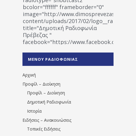
bcolor="ffffff" frameborder="0"
image="http://www.dimosprevezas.gr/wp-
content/uploads/2017/02/logo__radiofonias
title="Δημοτική Ραδιοφωνία
Πρέβεζας "
facebook="https://www.facebook.co
%CE%A1%CE%B1%CE%B4%CE%B9%CE%BF%
%CE%A0%CF%81%CE%AD%CE%B2%CE%B5%
ΜΕΝΟΥ ΡΑΔΙΟΦΩΝΙΑΣ
1531194763766854/" artist="" ]
Αρχική
Προφίλ – Διοίκηση
Προφίλ – Διοίκηση
Δημοτική Ραδιοφωνία
Ιστορία
Ειδήσεις – Ανακοινώσεις
Τοπικές Ειδήσεις