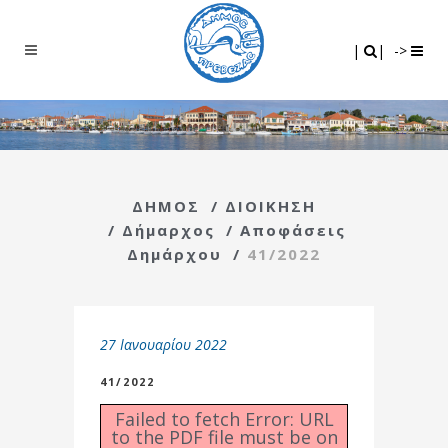
Search
|
|
|
|
->
ΔΗΜΟΣ
/
ΔΙΟΙΚΗΣΗ
/
Δήμαρχος
/
Αποφάσεις
Δημάρχου
/
41/2022
27 Ιανουαρίου 2022
41/2022
Failed to fetch Error: URL
to the PDF file must be on