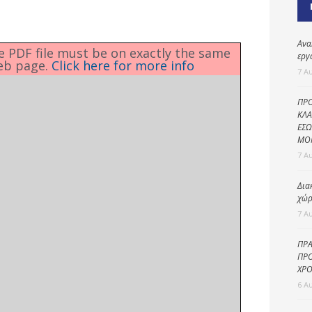
Καθαριότητα και
περιβάλλον
Δημοτική
Ανα
he PDF file must be on exactly the same
αστυνομία
εργ
eb page.
Click here for more info
7 Α
Γραφείο εσόδων
ΠΡΟ
Παιδικοί σταθμοί
ΚΛΑ
ΕΣΩ
Πολιτική
ΜΟ
προστασία
7 Α
Δια
χώρ
7 Α
ΠΡΑ
ΠΡΟ
ΧΡΟ
6 Α