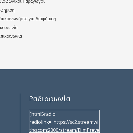
διοφωνικοί Παραγωγοί
αφήμιση
Επικοινωνήστε για διαφήμιση
ικοινωνία
Επικοινωνία
Ραδιοφωνία
[html5radio
radiolink="https://sc2.streamwi
thq.com:2000/stream/DimPreve