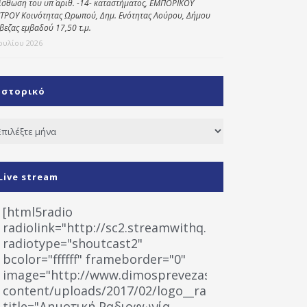
ίσθωση του υπ΄ αριθ. -14- καταστήματος, ΕΜΠΟΡΙΚΟΥ
ΤΡΟΥ Κοινότητας Ωρωπού, Δημ. Ενότητας Λούρου, Δήμου
βεζας εμβαδού 17,50 τ.μ.
Ιουλίου 2026
Ιστορικό
τορικό
Live stream
[html5radio
radiolink="http://sc2.streamwithq.com:8028/stream
radiotype="shoutcast2"
bcolor="ffffff" frameborder="0"
image="http://www.dimosprevezas.gr/wp-
content/uploads/2017/02/logo__radiofonias.jpg"
title="Δημοτική Ραδιοφωνία