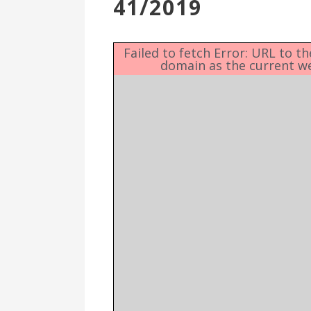
41/2019
Επιτροπή
Δημοτικές
Ενότητες
Failed to fetch Error: URL to t
domain as the current w
Αθλητικές
Υποδομές
Αθλητικές
Εκδηλώσεις