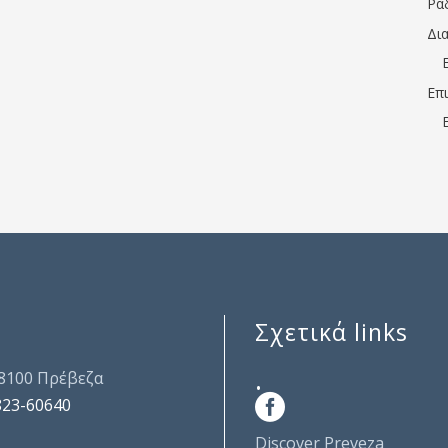
Ρα
Δι
Επ
Σχετικά links
.
48100 Πρέβεζα
823-60640
Discover Preveza