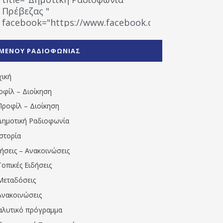
Πρέβεζας "
facebook="https://www.facebook.com/%CE%9
%CE%A1%CE%B1%CE%B4%CE%B9%CE%BF%CF%86
%CE%A0%CF%81%CE%AD%CE%B2%CE%B5%CE%B6%
ΜΕΝΟΥ ΡΑΔΙΟΦΩΝΙΑΣ
1531194763766854/" artist="" ]
χική
οφίλ – Διοίκηση
Προφίλ – Διοίκηση
Δημοτική Ραδιοφωνία
Ιστορία
δήσεις – Ανακοινώσεις
Τοπικές Ειδήσεις
Μεταδόσεις
Ανακοινώσεις
αλυτικό πρόγραμμα