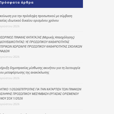
Πρόσφατα άρθρα
Κοινωνικό
παντοπωλείο
κοίνωση για την πρόσληψη προσωπικού με σύμβαση
ασίας ιδιωτικού δικαίου ορισμένου χρόνου
Kοινωνικό
φαρμακείο
υγούστου 2026
Πρόγραμμα
ΣΩΡΙΝΟΣ ΠΙΝΑΚΑΣ ΚΑΤΑΤΑΞΗΣ (Μερικής Απασχόλησης)
“Βοήθεια στο σπίτι”
ΔΟΥ/ΕΙΔΙΚΟΤΗΤΑΣ: ΥΕ ΠΡΟΣΩΠΙΚΟΥ ΚΑΘΑΡΙΟΤΗΤΑΣ
ΤΕΡΙΚΩΝ ΧΩΡΩΝ/ΥΕ ΠΡΟΣΩΠΙΚΟΥ ΚΑΘΑΡΙΟΤΗΤΑΣ ΣΧΟΛΙΚΩΝ
Κέντρο Ημερήσιας
ΝΑΔΩΝ
Φροντίδας
υγούστου 2026
Ηλικιωμένων
(Κ.Η.Φ.Η.) Πρέβεζας
κήρυξη δημοπρασίας μίσθωσης ακινήτου για τη λειτουργία
ου μεταφόρτωσης της ανακύκλωσης
υγούστου 2026
ΚΤΙΚΟ 1/2026ΕΠΙΤΡΟΠΗΣ ΓΙΑ ΤΗΝ ΚΑΤΑΡΤΙΣΗ ΤΩΝ ΠΙΝΑΚΩΝ
ΣΛΗΨΗΣ ΠΡΟΣΩΠΙΚΟΥ ΜΕΣΥΜΒΑΣΗ ΕΡΓΑΣΙΑΣ ΟΡΙΣΜΕΝΟΥ
ΝΟΥ ΣΟΧ 1/2026
υγούστου 2026