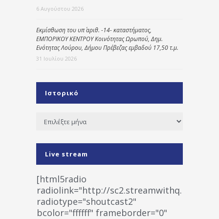
6 Αυγούστου 2026
Εκμίσθωση του υπ΄ αριθ. -14- καταστήματος,
ΕΜΠΟΡΙΚΟΥ ΚΕΝΤΡΟΥ Κοινότητας Ωρωπού, Δημ.
Ενότητας Λούρου, Δήμου Πρέβεζας εμβαδού 17,50 τ.μ.
31 Ιουλίου 2026
Ιστορικό
Ιστορικό
Live stream
[html5radio
radiolink="http://sc2.streamwithq.com:802
radiotype="shoutcast2"
bcolor="ffffff" frameborder="0"