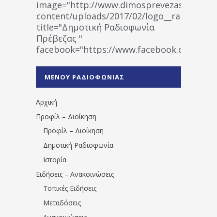
image="http://www.dimosprevezas.gr/wp-
content/uploads/2017/02/logo__radiofonias
title="Δημοτική Ραδιοφωνία
Πρέβεζας "
facebook="https://www.facebook.co
%CE%A1%CE%B1%CE%B4%CE%B9%CE%BF%
%CE%A0%CF%81%CE%AD%CE%B2%CE%B5%
ΜΕΝΟΥ ΡΑΔΙΟΦΩΝΙΑΣ
1531194763766854/" artist="" ]
Αρχική
Προφίλ – Διοίκηση
Προφίλ – Διοίκηση
Δημοτική Ραδιοφωνία
Ιστορία
Ειδήσεις – Ανακοινώσεις
Τοπικές Ειδήσεις
Μεταδόσεις