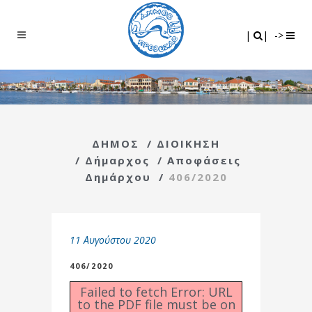
Search
|
|
|
|
->
ΔΗΜΟΣ
/
ΔΙΟΙΚΗΣΗ
/
Δήμαρχος
/
Αποφάσεις
Δημάρχου
/
406/2020
11 Αυγούστου 2020
406/2020
Failed to fetch Error: URL
to the PDF file must be on