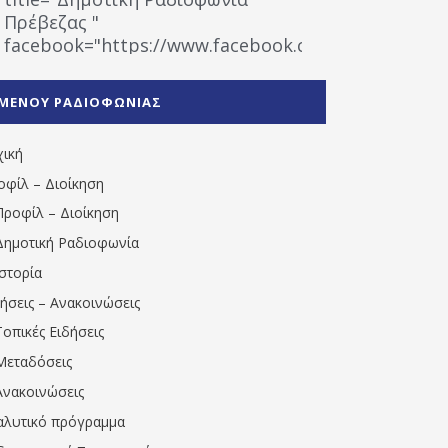
Πρέβεζας "
facebook="https://www.facebook.com/%CE%9
%CE%A1%CE%B1%CE%B4%CE%B9%CE%BF%CF%86
%CE%A0%CF%81%CE%AD%CE%B2%CE%B5%CE%B6%
ΜΕΝΟΥ ΡΑΔΙΟΦΩΝΙΑΣ
1531194763766854/" artist="" ]
χική
οφίλ – Διοίκηση
Προφίλ – Διοίκηση
Δημοτική Ραδιοφωνία
Ιστορία
δήσεις – Ανακοινώσεις
Τοπικές Ειδήσεις
Μεταδόσεις
Ανακοινώσεις
αλυτικό πρόγραμμα