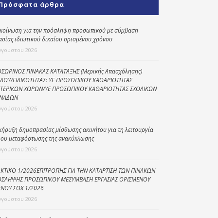
Πρόσφατα άρθρα
Κοινωνικό
παντοπωλείο
κοίνωση για την πρόσληψη προσωπικού με σύμβαση
ασίας ιδιωτικού δικαίου ορισμένου χρόνου
Kοινωνικό
φαρμακείο
υγούστου 2026
Πρόγραμμα
ΣΩΡΙΝΟΣ ΠΙΝΑΚΑΣ ΚΑΤΑΤΑΞΗΣ (Μερικής Απασχόλησης)
“Βοήθεια στο σπίτι”
ΔΟΥ/ΕΙΔΙΚΟΤΗΤΑΣ: ΥΕ ΠΡΟΣΩΠΙΚΟΥ ΚΑΘΑΡΙΟΤΗΤΑΣ
ΤΕΡΙΚΩΝ ΧΩΡΩΝ/ΥΕ ΠΡΟΣΩΠΙΚΟΥ ΚΑΘΑΡΙΟΤΗΤΑΣ ΣΧΟΛΙΚΩΝ
Κέντρο Ημερήσιας
ΝΑΔΩΝ
Φροντίδας
υγούστου 2026
Ηλικιωμένων
(Κ.Η.Φ.Η.) Πρέβεζας
κήρυξη δημοπρασίας μίσθωσης ακινήτου για τη λειτουργία
ου μεταφόρτωσης της ανακύκλωσης
υγούστου 2026
ΚΤΙΚΟ 1/2026ΕΠΙΤΡΟΠΗΣ ΓΙΑ ΤΗΝ ΚΑΤΑΡΤΙΣΗ ΤΩΝ ΠΙΝΑΚΩΝ
ΣΛΗΨΗΣ ΠΡΟΣΩΠΙΚΟΥ ΜΕΣΥΜΒΑΣΗ ΕΡΓΑΣΙΑΣ ΟΡΙΣΜΕΝΟΥ
ΝΟΥ ΣΟΧ 1/2026
υγούστου 2026