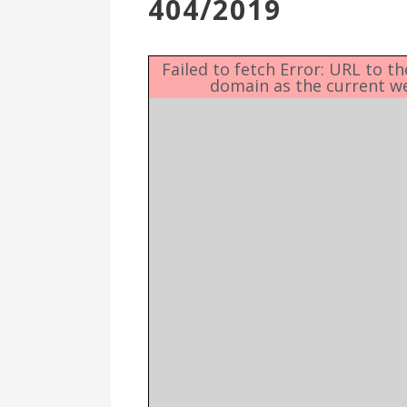
404/2019
Επιτροπή
Δημοτικές
Ενότητες
Failed to fetch Error: URL to t
domain as the current w
Αθλητικές
Υποδομές
Αθλητικές
Εκδηλώσεις