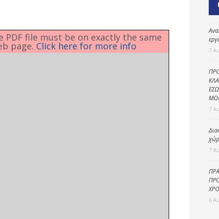
Καθαριότητα και
περιβάλλον
Δημοτική
Ανα
he PDF file must be on exactly the same
αστυνομία
εργ
eb page.
Click here for more info
7 Α
Γραφείο εσόδων
ΠΡΟ
Παιδικοί σταθμοί
ΚΛΑ
ΕΣΩ
Πολιτική
ΜΟ
προστασία
7 Α
Δια
χώρ
7 Α
ΠΡΑ
ΠΡΟ
ΧΡΟ
6 Α