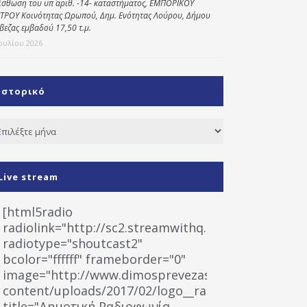
ίσθωση του υπ΄ αριθ. -14- καταστήματος, ΕΜΠΟΡΙΚΟΥ
ΤΡΟΥ Κοινότητας Ωρωπού, Δημ. Ενότητας Λούρου, Δήμου
βεζας εμβαδού 17,50 τ.μ.
Ιουλίου 2026
Ιστορικό
τορικό
Live stream
[html5radio
radiolink="http://sc2.streamwithq.com:8028/stream
radiotype="shoutcast2"
bcolor="ffffff" frameborder="0"
image="http://www.dimosprevezas.gr/wp-
content/uploads/2017/02/logo__radiofonias.jpg"
title="Δημοτική Ραδιοφωνία