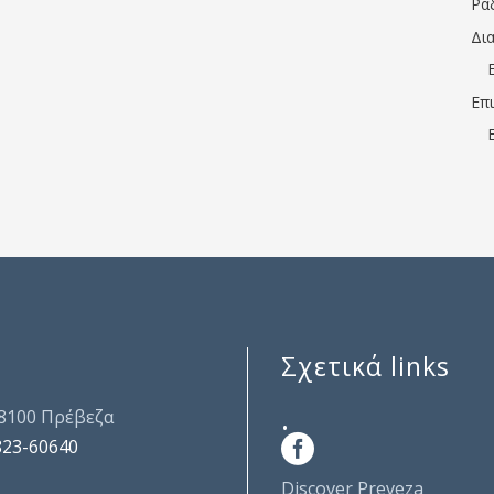
Ρα
Δι
Επ
Σχετικά links
.
48100 Πρέβεζα
823-60640
Discover Preveza