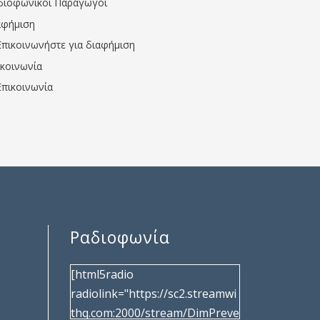
διοφωνικοί Παραγωγοί
αφήμιση
Επικοινωνήστε για διαφήμιση
ικοινωνία
Επικοινωνία
Ραδιοφωνία
[html5radio
radiolink="https://sc2.streamwi
thq.com:2000/stream/DimPreve