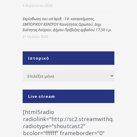
6 Αυγούστου 2026
Εκμίσθωση του υπ΄ αριθ. -14- καταστήματος,
ΕΜΠΟΡΙΚΟΥ ΚΕΝΤΡΟΥ Κοινότητας Ωρωπού, Δημ.
Ενότητας Λούρου, Δήμου Πρέβεζας εμβαδού 17,50 τ.μ.
31 Ιουλίου 2026
Ιστορικό
Ιστορικό
Live stream
[html5radio
radiolink="http://sc2.streamwithq.com:802
radiotype="shoutcast2"
bcolor="ffffff" frameborder="0"