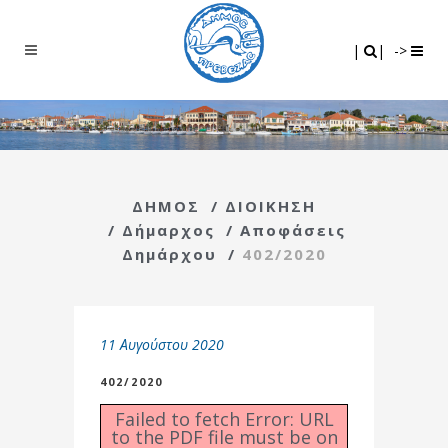
Search
|
|
|
|
->
ΔΗΜΟΣ
/
ΔΙΟΙΚΗΣΗ
/
Δήμαρχος
/
Αποφάσεις
Δημάρχου
/
402/2020
11 Αυγούστου 2020
402/2020
Failed to fetch Error: URL
to the PDF file must be on