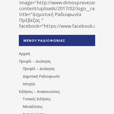
image="http://www.dimosprevezas.gr/wp-
content/uploads/2017/02/logo__radiofonias
title="Δημοτική Ραδιοφωνία
Πρέβεζας "
facebook="https://www.facebook.co
%CE%A1%CE%B1%CE%B4%CE%B9%CE%BF%
%CE%A0%CF%81%CE%AD%CE%B2%CE%B5%
ΜΕΝΟΥ ΡΑΔΙΟΦΩΝΙΑΣ
1531194763766854/" artist="" ]
Αρχική
Προφίλ – Διοίκηση
Προφίλ – Διοίκηση
Δημοτική Ραδιοφωνία
Ιστορία
Ειδήσεις – Ανακοινώσεις
Τοπικές Ειδήσεις
Μεταδόσεις