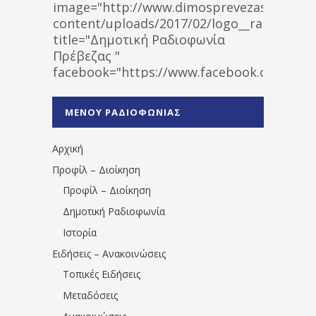
image="http://www.dimosprevezas.gr/wp-
content/uploads/2017/02/logo__radiofonias
title="Δημοτική Ραδιοφωνία
Πρέβεζας "
facebook="https://www.facebook.co
%CE%A1%CE%B1%CE%B4%CE%B9%CE%BF%
%CE%A0%CF%81%CE%AD%CE%B2%CE%B5%
ΜΕΝΟΥ ΡΑΔΙΟΦΩΝΙΑΣ
1531194763766854/" artist="" ]
Αρχική
Προφίλ – Διοίκηση
Προφίλ – Διοίκηση
Δημοτική Ραδιοφωνία
Ιστορία
Ειδήσεις – Ανακοινώσεις
Τοπικές Ειδήσεις
Μεταδόσεις