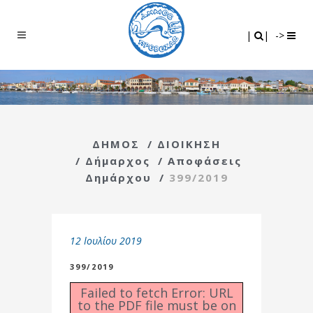
Search
|
|
|
|
->
ΔΗΜΟΣ
/
ΔΙΟΙΚΗΣΗ
/
Δήμαρχος
/
Αποφάσεις
Δημάρχου
/
399/2019
12 Ιουλίου 2019
399/2019
Failed to fetch Error: URL
to the PDF file must be on