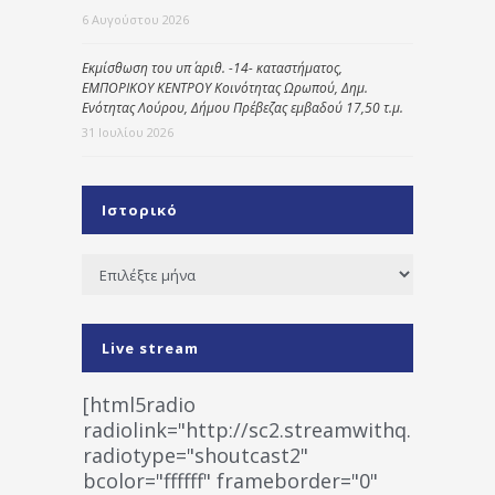
6 Αυγούστου 2026
Εκμίσθωση του υπ΄ αριθ. -14- καταστήματος,
ΕΜΠΟΡΙΚΟΥ ΚΕΝΤΡΟΥ Κοινότητας Ωρωπού, Δημ.
Ενότητας Λούρου, Δήμου Πρέβεζας εμβαδού 17,50 τ.μ.
31 Ιουλίου 2026
Ιστορικό
Ιστορικό
Live stream
[html5radio
radiolink="http://sc2.streamwithq.com:802
radiotype="shoutcast2"
bcolor="ffffff" frameborder="0"