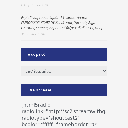
6 Αυγούστου 2026
Εκμίσθωση του υπ΄ αριθ. -14- καταστήματος,
ΕΜΠΟΡΙΚΟΥ ΚΕΝΤΡΟΥ Κοινότητας Ωρωπού, Δημ.
Ενότητας Λούρου, Δήμου Πρέβεζας εμβαδού 17,50 τ.μ.
31 Ιουλίου 2026
Ιστορικό
Ιστορικό
Live stream
[html5radio
radiolink="http://sc2.streamwithq.com:802
radiotype="shoutcast2"
bcolor="ffffff" frameborder="0"