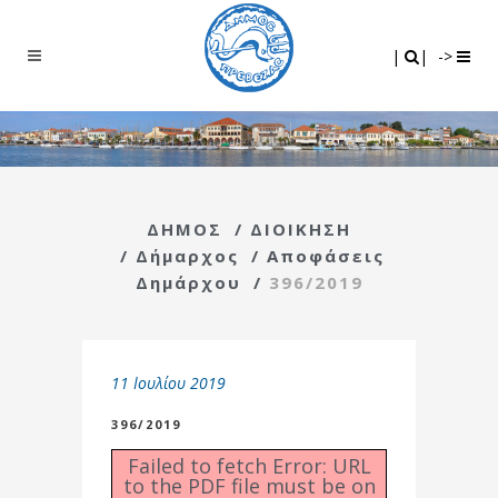
Search
|
|
|
|
->
ΔΗΜΟΣ
/
ΔΙΟΙΚΗΣΗ
/
Δήμαρχος
/
Αποφάσεις
Δημάρχου
/
396/2019
11 Ιουλίου 2019
396/2019
Failed to fetch Error: URL
to the PDF file must be on