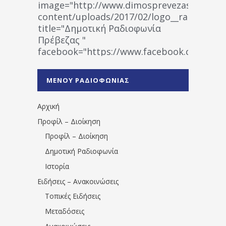
image="http://www.dimosprevezas.gr/wp-
content/uploads/2017/02/logo__radiofonias
title="Δημοτική Ραδιοφωνία
Πρέβεζας "
facebook="https://www.facebook.co
%CE%A1%CE%B1%CE%B4%CE%B9%CE%BF%
%CE%A0%CF%81%CE%AD%CE%B2%CE%B5%
ΜΕΝΟΥ ΡΑΔΙΟΦΩΝΙΑΣ
1531194763766854/" artist="" ]
Αρχική
Προφίλ – Διοίκηση
Προφίλ – Διοίκηση
Δημοτική Ραδιοφωνία
Ιστορία
Ειδήσεις – Ανακοινώσεις
Τοπικές Ειδήσεις
Μεταδόσεις