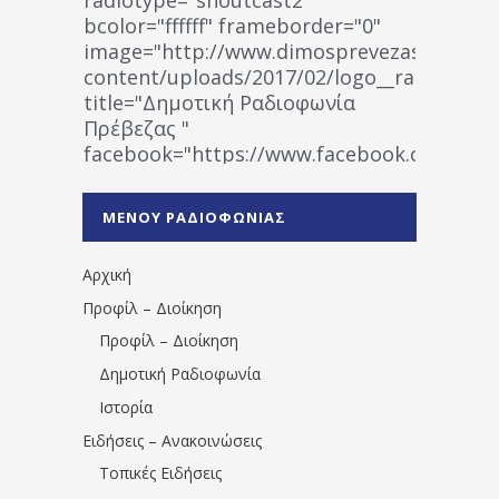
bcolor="ffffff" frameborder="0"
image="http://www.dimosprevezas.gr/wp-
content/uploads/2017/02/logo__radiofonias
title="Δημοτική Ραδιοφωνία
Πρέβεζας "
facebook="https://www.facebook.co
%CE%A1%CE%B1%CE%B4%CE%B9%CE%BF%
%CE%A0%CF%81%CE%AD%CE%B2%CE%B5%
ΜΕΝΟΥ ΡΑΔΙΟΦΩΝΙΑΣ
1531194763766854/" artist="" ]
Αρχική
Προφίλ – Διοίκηση
Προφίλ – Διοίκηση
Δημοτική Ραδιοφωνία
Ιστορία
Ειδήσεις – Ανακοινώσεις
Τοπικές Ειδήσεις