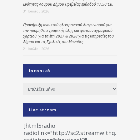
Ενότητας Λούρου Δήμου Πρέβεζας εμβαδού 17,50 τ.μ.
31 Ιουλίου 2026
Προκήρυξη ανοικτού ηλεκτρονικού διαγωνισμού για
την προμήθεια γραφικής ύλης και φωτοαντιγραφικού
χαρτιού για τα έτη 2027 & 2028 για τις υπηρεσίες του
Δήμου και τις Σχολικές του Μονάδες
21 Ιουλίου 2026
Ιστορικό
Ιστορικό
Live stream
[html5radio
radiolink="http://sc2.streamwithq.com:802
radiotype="shoutcast2"