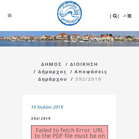
Search
|
|
|
|
->
ΔΗΜΟΣ
/
ΔΙΟΙΚΗΣΗ
/
Δήμαρχος
/
Αποφάσεις
Δημάρχου
/
392/2019
10 Ιουλίου 2019
392/2019
Failed to fetch Error: URL
to the PDF file must be on