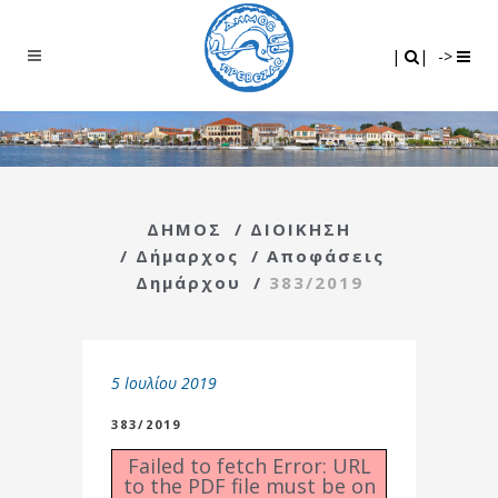
Search
|
|
|
|
->
ΔΗΜΟΣ
/
ΔΙΟΙΚΗΣΗ
/
Δήμαρχος
/
Αποφάσεις
Δημάρχου
/
383/2019
5 Ιουλίου 2019
383/2019
Failed to fetch Error: URL
to the PDF file must be on