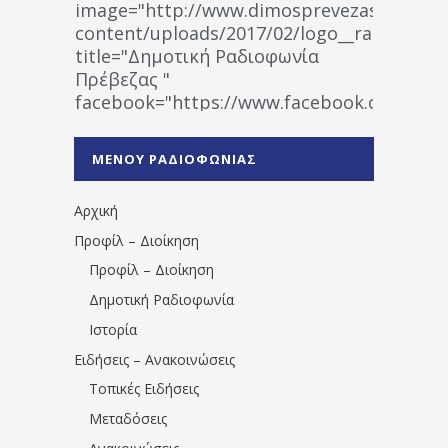
image="http://www.dimosprevezas.gr/wp-
content/uploads/2017/02/logo__radiofonias
title="Δημοτική Ραδιοφωνία
Πρέβεζας "
facebook="https://www.facebook.co
%CE%A1%CE%B1%CE%B4%CE%B9%CE%BF%
%CE%A0%CF%81%CE%AD%CE%B2%CE%B5%
ΜΕΝΟΥ ΡΑΔΙΟΦΩΝΙΑΣ
1531194763766854/" artist="" ]
Αρχική
Προφίλ – Διοίκηση
Προφίλ – Διοίκηση
Δημοτική Ραδιοφωνία
Ιστορία
Ειδήσεις – Ανακοινώσεις
Τοπικές Ειδήσεις
Μεταδόσεις