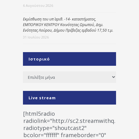
6 Αυγούστου 2026
Εκμίσθωση του υπ΄ αριθ. -14- καταστήματος,
ΕΜΠΟΡΙΚΟΥ ΚΕΝΤΡΟΥ Κοινότητας Ωρωπού, Δημ.
Ενότητας Λούρου, Δήμου Πρέβεζας εμβαδού 17,50 τ.μ.
31 Ιουλίου 2026
Ιστορικό
Ιστορικό
Live stream
[html5radio
radiolink="http://sc2.streamwithq.com:802
radiotype="shoutcast2"
bcolor="ffffff" frameborder="0"