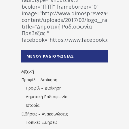
bcolor="ffffff" frameborder="0"
image="http://www.dimosprevezas.gr/wp-
content/uploads/2017/02/logo__radiofonias
title="Δημοτική Ραδιοφωνία
Πρέβεζας "
facebook="https://www.facebook.co
%CE%A1%CE%B1%CE%B4%CE%B9%CE%BF%
%CE%A0%CF%81%CE%AD%CE%B2%CE%B5%
ΜΕΝΟΥ ΡΑΔΙΟΦΩΝΙΑΣ
1531194763766854/" artist="" ]
Αρχική
Προφίλ – Διοίκηση
Προφίλ – Διοίκηση
Δημοτική Ραδιοφωνία
Ιστορία
Ειδήσεις – Ανακοινώσεις
Τοπικές Ειδήσεις