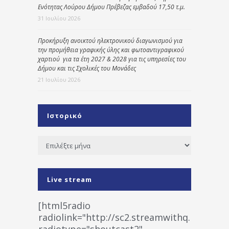
Ενότητας Λούρου Δήμου Πρέβεζας εμβαδού 17,50 τ.μ.
31 Ιουλίου 2026
Προκήρυξη ανοικτού ηλεκτρονικού διαγωνισμού για
την προμήθεια γραφικής ύλης και φωτοαντιγραφικού
χαρτιού για τα έτη 2027 & 2028 για τις υπηρεσίες του
Δήμου και τις Σχολικές του Μονάδες
21 Ιουλίου 2026
Ιστορικό
Ιστορικό
Live stream
[html5radio
radiolink="http://sc2.streamwithq.com:802
radiotype="shoutcast2"