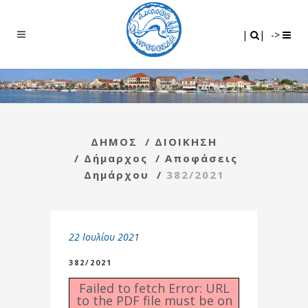
Search
|
|
|
|
->
ΔΗΜΟΣ
/
ΔΙΟΙΚΗΣΗ
/
Δήμαρχος
/
Αποφάσεις
Δημάρχου
/
382/2021
22 Ιουλίου 2021
382/2021
Failed to fetch Error: URL
to the PDF file must be on