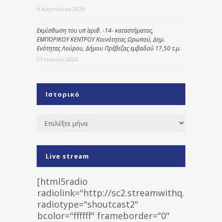
6 Αυγούστου 2026
Εκμίσθωση του υπ΄ αριθ. -14- καταστήματος,
ΕΜΠΟΡΙΚΟΥ ΚΕΝΤΡΟΥ Κοινότητας Ωρωπού, Δημ.
Ενότητας Λούρου, Δήμου Πρέβεζας εμβαδού 17,50 τ.μ.
31 Ιουλίου 2026
Ιστορικό
Ιστορικό
Live stream
[html5radio
radiolink="http://sc2.streamwithq.com:802
radiotype="shoutcast2"
bcolor="ffffff" frameborder="0"