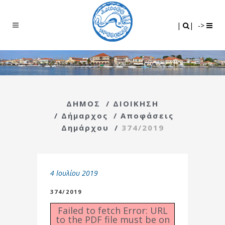
Search
|
|
|
|
->
ΔΗΜΟΣ
/
ΔΙΟΙΚΗΣΗ
/
Δήμαρχος
/
Αποφάσεις
Δημάρχου
/
374/2019
4 Ιουλίου 2019
374/2019
Failed to fetch Error: URL
to the PDF file must be on