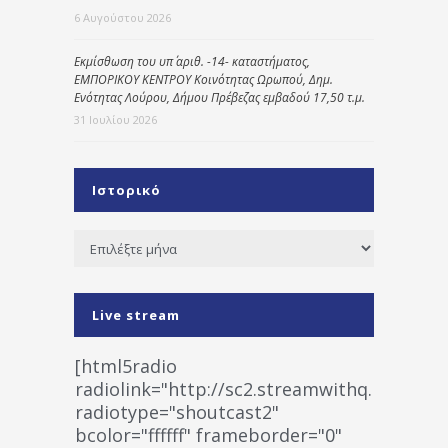
6 Αυγούστου 2026
Εκμίσθωση του υπ΄ αριθ. -14- καταστήματος,
ΕΜΠΟΡΙΚΟΥ ΚΕΝΤΡΟΥ Κοινότητας Ωρωπού, Δημ.
Ενότητας Λούρου, Δήμου Πρέβεζας εμβαδού 17,50 τ.μ.
31 Ιουλίου 2026
Ιστορικό
Ιστορικό
Live stream
[html5radio
radiolink="http://sc2.streamwithq.com:802
radiotype="shoutcast2"
bcolor="ffffff" frameborder="0"