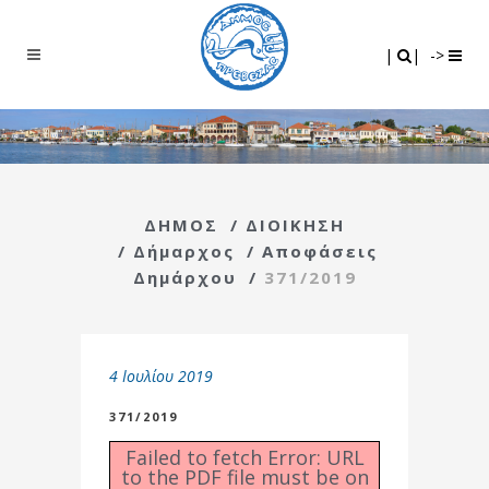
Search
|
|
|
|
->
ΔΗΜΟΣ
/
ΔΙΟΙΚΗΣΗ
/
Δήμαρχος
/
Αποφάσεις
Δημάρχου
/
371/2019
4 Ιουλίου 2019
371/2019
Failed to fetch Error: URL
to the PDF file must be on