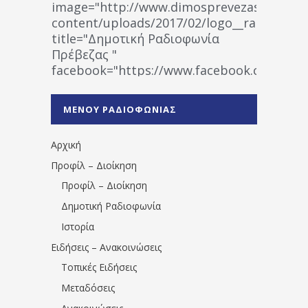
image="http://www.dimosprevezas.gr/wp-
content/uploads/2017/02/logo__radiofonias
title="Δημοτική Ραδιοφωνία
Πρέβεζας "
facebook="https://www.facebook.co
%CE%A1%CE%B1%CE%B4%CE%B9%CE%BF%
%CE%A0%CF%81%CE%AD%CE%B2%CE%B5%
ΜΕΝΟΥ ΡΑΔΙΟΦΩΝΙΑΣ
1531194763766854/" artist="" ]
Αρχική
Προφίλ – Διοίκηση
Προφίλ – Διοίκηση
Δημοτική Ραδιοφωνία
Ιστορία
Ειδήσεις – Ανακοινώσεις
Τοπικές Ειδήσεις
Μεταδόσεις