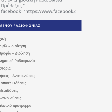
Πρέβεζας "
facebook="https://www.facebook.com/%CE%9
%CE%A1%CE%B1%CE%B4%CE%B9%CE%BF%CF%86
%CE%A0%CF%81%CE%AD%CE%B2%CE%B5%CE%B6%
ΜΕΝΟΥ ΡΑΔΙΟΦΩΝΙΑΣ
1531194763766854/" artist="" ]
χική
οφίλ – Διοίκηση
Προφίλ – Διοίκηση
Δημοτική Ραδιοφωνία
Ιστορία
δήσεις – Ανακοινώσεις
Τοπικές Ειδήσεις
Μεταδόσεις
Ανακοινώσεις
αλυτικό πρόγραμμα