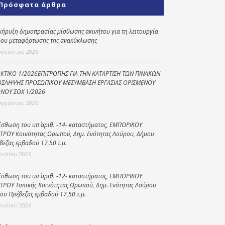
Πρόσφατα άρθρα
Κοινωνικό
παντοπωλείο
κήρυξη δημοπρασίας μίσθωσης ακινήτου για τη λειτουργία
ου μεταφόρτωσης της ανακύκλωσης
Kοινωνικό
φαρμακείο
υγούστου 2026
Πρόγραμμα
ΚΤΙΚΟ 1/2026ΕΠΙΤΡΟΠΗΣ ΓΙΑ ΤΗΝ ΚΑΤΑΡΤΙΣΗ ΤΩΝ ΠΙΝΑΚΩΝ
“Βοήθεια στο σπίτι”
ΣΛΗΨΗΣ ΠΡΟΣΩΠΙΚΟΥ ΜΕΣΥΜΒΑΣΗ ΕΡΓΑΣΙΑΣ ΟΡΙΣΜΕΝΟΥ
ΝΟΥ ΣΟΧ 1/2026
Κέντρο Ημερήσιας
υγούστου 2026
Φροντίδας
Ηλικιωμένων
ίσθωση του υπ΄ αριθ. -14- καταστήματος, ΕΜΠΟΡΙΚΟΥ
(Κ.Η.Φ.Η.) Πρέβεζας
ΤΡΟΥ Κοινότητας Ωρωπού, Δημ. Ενότητας Λούρου, Δήμου
βεζας εμβαδού 17,50 τ.μ.
Ιουλίου 2026
ίσθωση του υπ΄ αριθ. -12- καταστήματος, ΕΜΠΟΡΙΚΟΥ
ΤΡΟΥ Τοπικής Κοινότητας Ωρωπού, Δημ. Ενότητας Λούρου
ου Πρέβεζας εμβαδού 17,50 τ.μ.
Ιουλίου 2026