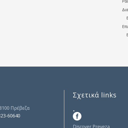
Ρα
Δι
Επ
Σχετικά links
.
48100 Πρέβεζα
823-60640
Discover Preveza