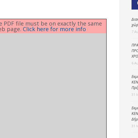
Καθαριότητα και
περιβάλλον
Δημοτική
Δια
he PDF file must be on exactly the same
αστυνομία
χώρ
eb page.
Click here for more info
7 Α
Γραφείο εσόδων
ΠΡΑ
Παιδικοί σταθμοί
ΠΡΟ
ΧΡΟ
Πολιτική
6 Α
προστασία
Εκμ
ΚΕΝ
Πρέ
31 
Εκμ
ΚΕΝ
Δήμ
31 