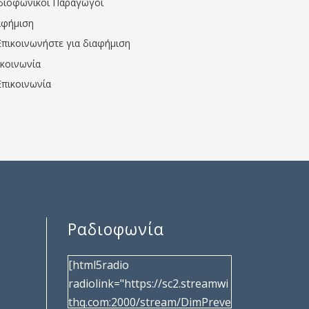
διοφωνικοί Παραγωγοί
αφήμιση
Επικοινωνήστε για διαφήμιση
ικοινωνία
Επικοινωνία
Ραδιοφωνία
[html5radio
radiolink="https://sc2.streamwi
thq.com:2000/stream/DimPreve