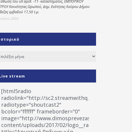
ίσθωση του υπ΄ αριθ. -11- καταστήματος, ΕΜΠΟΡΙΚΟΥ
ΤΡΟΥ Κοινότητας Ωρωπού, Δημ. Ενότητας Λούρου Δήμου
βεζας εμβαδού 17,50 τ.μ.
Ιουλίου 2026
Ιστορικό
τορικό
Live stream
[html5radio
radiolink="http://sc2.streamwithq.com:8028/stream
radiotype="shoutcast2"
bcolor="ffffff" frameborder="0"
image="http://www.dimosprevezas.gr/wp-
content/uploads/2017/02/logo__radiofonias.jpg"
title="Δημοτική Ραδιοφωνία