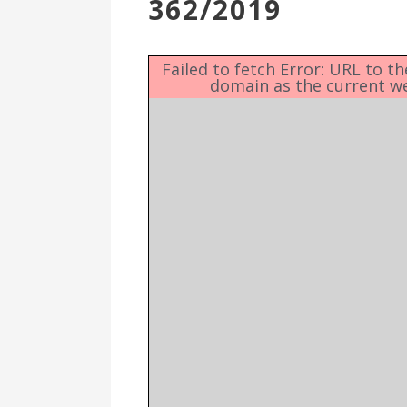
362/2019
Επιτροπή
Δημοτικές
Ενότητες
Failed to fetch Error: URL to t
domain as the current w
Αθλητικές
Υποδομές
Αθλητικές
Εκδηλώσεις