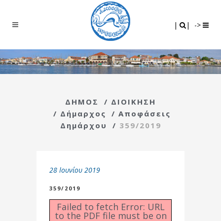
Search
|
|
|
|
->
ΔΗΜΟΣ
/
ΔΙΟΙΚΗΣΗ
/
Δήμαρχος
/
Αποφάσεις
Δημάρχου
/
359/2019
28 Ιουνίου 2019
359/2019
Failed to fetch Error: URL
to the PDF file must be on