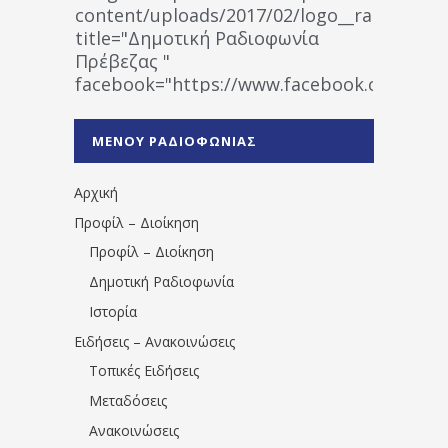
content/uploads/2017/02/logo__radiofonias
title="Δημοτική Ραδιοφωνία
Πρέβεζας "
facebook="https://www.facebook.co
%CE%A1%CE%B1%CE%B4%CE%B9%CE%BF%
%CE%A0%CF%81%CE%AD%CE%B2%CE%B5%
ΜΕΝΟΥ ΡΑΔΙΟΦΩΝΙΑΣ
1531194763766854/" artist="" ]
Αρχική
Προφίλ – Διοίκηση
Προφίλ – Διοίκηση
Δημοτική Ραδιοφωνία
Ιστορία
Ειδήσεις – Ανακοινώσεις
Τοπικές Ειδήσεις
Μεταδόσεις
Ανακοινώσεις