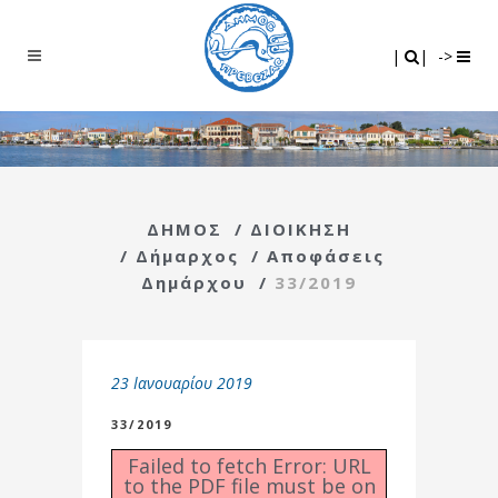
Search
|
|
|
|
->
ΔΗΜΟΣ
/
ΔΙΟΙΚΗΣΗ
/
Δήμαρχος
/
Αποφάσεις
Δημάρχου
/
33/2019
23 Ιανουαρίου 2019
33/2019
Failed to fetch Error: URL
to the PDF file must be on