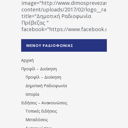
image="http://www.dimosprevezas.gr/wp-
content/uploads/2017/02/logo__radiofonias
title="Δημοτική Ραδιοφωνία
Πρέβεζας "
facebook="https://www.facebook.co
%CE%A1%CE%B1%CE%B4%CE%B9%CE%BF%
%CE%A0%CF%81%CE%AD%CE%B2%CE%B5%
ΜΕΝΟΥ ΡΑΔΙΟΦΩΝΙΑΣ
1531194763766854/" artist="" ]
Αρχική
Προφίλ – Διοίκηση
Προφίλ – Διοίκηση
Δημοτική Ραδιοφωνία
Ιστορία
Ειδήσεις – Ανακοινώσεις
Τοπικές Ειδήσεις
Μεταδόσεις