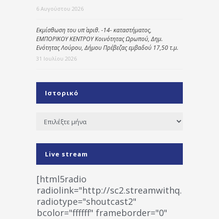
6 Αυγούστου 2026
Εκμίσθωση του υπ΄ αριθ. -14- καταστήματος,
ΕΜΠΟΡΙΚΟΥ ΚΕΝΤΡΟΥ Κοινότητας Ωρωπού, Δημ.
Ενότητας Λούρου, Δήμου Πρέβεζας εμβαδού 17,50 τ.μ.
31 Ιουλίου 2026
Ιστορικό
Ιστορικό
Live stream
[html5radio
radiolink="http://sc2.streamwithq.com:802
radiotype="shoutcast2"
bcolor="ffffff" frameborder="0"