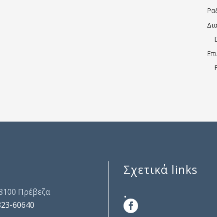
Ρα
Δι
Επ
Σχετικά links
.
48100 Πρέβεζα
823-60640