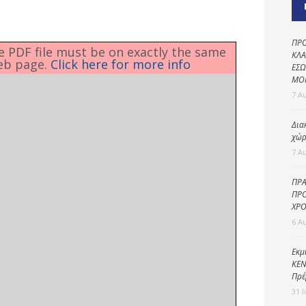
Καθαριότητα και
περιβάλλον
Δημοτική
ΠΡΟ
he PDF file must be on exactly the same
αστυνομία
ΚΛΑ
eb page.
Click here for more info
ΕΣΩ
Γραφείο εσόδων
ΜΟ
7 Α
Παιδικοί σταθμοί
Δια
Πολιτική
χώρ
προστασία
7 Α
ΠΡΑ
ΠΡΟ
ΧΡΟ
6 Α
Εκμ
ΚΕΝ
Πρέ
31 