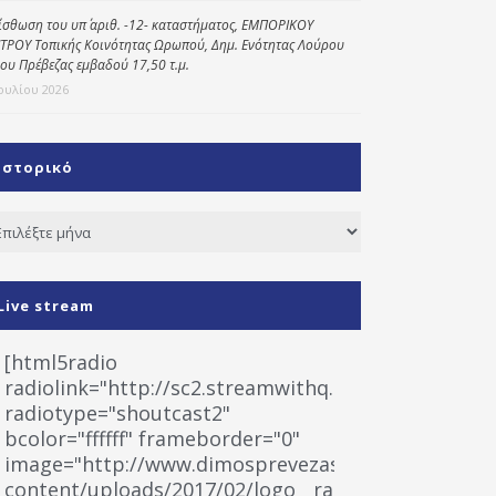
ίσθωση του υπ΄ αριθ. -12- καταστήματος, ΕΜΠΟΡΙΚΟΥ
ΤΡΟΥ Τοπικής Κοινότητας Ωρωπού, Δημ. Ενότητας Λούρου
ου Πρέβεζας εμβαδού 17,50 τ.μ.
Ιουλίου 2026
Ιστορικό
τορικό
Live stream
[html5radio
radiolink="http://sc2.streamwithq.com:8028/stream
radiotype="shoutcast2"
bcolor="ffffff" frameborder="0"
image="http://www.dimosprevezas.gr/wp-
content/uploads/2017/02/logo__radiofonias.jpg"