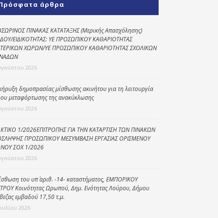
Πρόσφατα άρθρα
Κοινωνικό
παντοπωλείο
ΣΩΡΙΝΟΣ ΠΙΝΑΚΑΣ ΚΑΤΑΤΑΞΗΣ (Μερικής Απασχόλησης)
ΔΟΥ/ΕΙΔΙΚΟΤΗΤΑΣ: ΥΕ ΠΡΟΣΩΠΙΚΟΥ ΚΑΘΑΡΙΟΤΗΤΑΣ
Kοινωνικό
ΤΕΡΙΚΩΝ ΧΩΡΩΝ/ΥΕ ΠΡΟΣΩΠΙΚΟΥ ΚΑΘΑΡΙΟΤΗΤΑΣ ΣΧΟΛΙΚΩΝ
φαρμακείο
ΝΑΔΩΝ
Πρόγραμμα
υγούστου 2026
“Βοήθεια στο σπίτι”
κήρυξη δημοπρασίας μίσθωσης ακινήτου για τη λειτουργία
Κέντρο Ημερήσιας
ου μεταφόρτωσης της ανακύκλωσης
Φροντίδας
υγούστου 2026
Ηλικιωμένων
(Κ.Η.Φ.Η.) Πρέβεζας
ΚΤΙΚΟ 1/2026ΕΠΙΤΡΟΠΗΣ ΓΙΑ ΤΗΝ ΚΑΤΑΡΤΙΣΗ ΤΩΝ ΠΙΝΑΚΩΝ
ΣΛΗΨΗΣ ΠΡΟΣΩΠΙΚΟΥ ΜΕΣΥΜΒΑΣΗ ΕΡΓΑΣΙΑΣ ΟΡΙΣΜΕΝΟΥ
ΝΟΥ ΣΟΧ 1/2026
υγούστου 2026
ίσθωση του υπ΄ αριθ. -14- καταστήματος, ΕΜΠΟΡΙΚΟΥ
ΤΡΟΥ Κοινότητας Ωρωπού, Δημ. Ενότητας Λούρου, Δήμου
βεζας εμβαδού 17,50 τ.μ.
Ιουλίου 2026