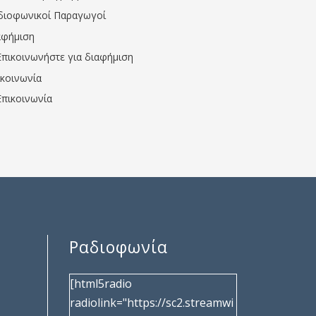
διοφωνικοί Παραγωγοί
αφήμιση
Επικοινωνήστε για διαφήμιση
ικοινωνία
Επικοινωνία
Ραδιοφωνία
[html5radio
radiolink="https://sc2.streamwi