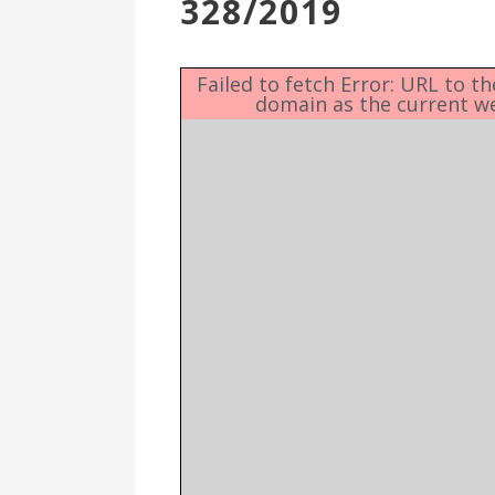
328/2019
Επιτροπή
Δημοτικές
Ενότητες
Failed to fetch Error: URL to t
domain as the current w
Αθλητικές
Υποδομές
Αθλητικές
Εκδηλώσεις