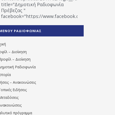
title="Δημοτική Ραδιοφωνία
Πρέβεζας "
facebook="https://www.facebook.com/%CE%9
%CE%A1%CE%B1%CE%B4%CE%B9%CE%BF%CF%86
%CE%A0%CF%81%CE%AD%CE%B2%CE%B5%CE%B6%
ΜΕΝΟΥ ΡΑΔΙΟΦΩΝΙΑΣ
1531194763766854/" artist="" ]
χική
οφίλ – Διοίκηση
Προφίλ – Διοίκηση
Δημοτική Ραδιοφωνία
Ιστορία
δήσεις – Ανακοινώσεις
Τοπικές Ειδήσεις
Μεταδόσεις
Ανακοινώσεις
αλυτικό πρόγραμμα