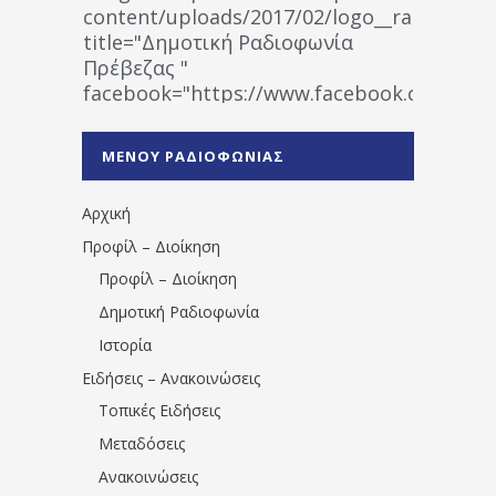
content/uploads/2017/02/logo__radiofonias
title="Δημοτική Ραδιοφωνία
Πρέβεζας "
facebook="https://www.facebook.co
%CE%A1%CE%B1%CE%B4%CE%B9%CE%BF%
%CE%A0%CF%81%CE%AD%CE%B2%CE%B5%
ΜΕΝΟΥ ΡΑΔΙΟΦΩΝΙΑΣ
1531194763766854/" artist="" ]
Αρχική
Προφίλ – Διοίκηση
Προφίλ – Διοίκηση
Δημοτική Ραδιοφωνία
Ιστορία
Ειδήσεις – Ανακοινώσεις
Τοπικές Ειδήσεις
Μεταδόσεις
Ανακοινώσεις