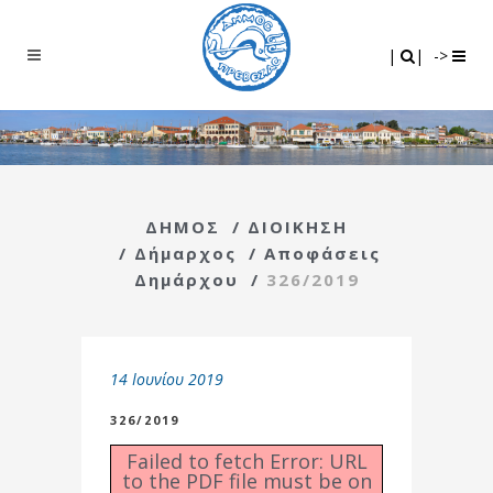
Search
|
|
|
|
->
ΔΗΜΟΣ
/
ΔΙΟΙΚΗΣΗ
/
Δήμαρχος
/
Αποφάσεις
Δημάρχου
/
326/2019
14 Ιουνίου 2019
326/2019
Failed to fetch Error: URL
to the PDF file must be on