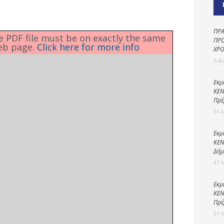
Καθαριότητα και
περιβάλλον
Δημοτική
ΠΡΑ
he PDF file must be on exactly the same
αστυνομία
ΠΡΟ
eb page.
Click here for more info
ΧΡΟ
Γραφείο εσόδων
6 Α
Παιδικοί σταθμοί
Εκμ
ΚΕΝ
Πολιτική
Πρέ
προστασία
31 
Εκμ
ΚΕΝ
Δήμ
31 
Εκμ
ΚΕΝ
Πρέ
31 