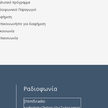
αλυτικό πρόγραμμα
διοφωνικοί Παραγωγοί
αφήμιση
Επικοινωνήστε για διαφήμιση
ικοινωνία
Επικοινωνία
Ραδιοφωνία
[html5radio
radiolink="https://sc2.streamwi