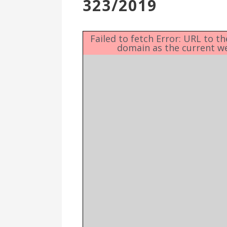
323/2019
Επιτροπή
Δημοτικές
Ενότητες
Failed to fetch Error: URL to t
domain as the current w
Αθλητικές
Υποδομές
Αθλητικές
Εκδηλώσεις