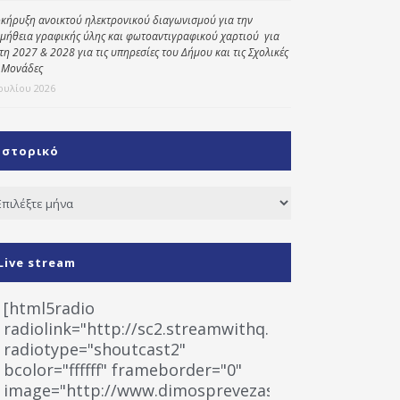
κήρυξη ανοικτού ηλεκτρονικού διαγωνισμού για την
μήθεια γραφικής ύλης και φωτοαντιγραφικού χαρτιού για
έτη 2027 & 2028 για τις υπηρεσίες του Δήμου και τις Σχολικές
 Μονάδες
Ιουλίου 2026
Ιστορικό
τορικό
Live stream
[html5radio
radiolink="http://sc2.streamwithq.com:8028/stream
radiotype="shoutcast2"
bcolor="ffffff" frameborder="0"
image="http://www.dimosprevezas.gr/wp-