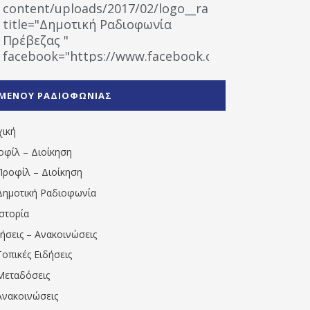
content/uploads/2017/02/logo__radiofonias.jpg"
title="Δημοτική Ραδιοφωνία
Πρέβεζας "
facebook="https://www.facebook.com/%CE%9
%CE%A1%CE%B1%CE%B4%CE%B9%CE%BF%CF%86
%CE%A0%CF%81%CE%AD%CE%B2%CE%B5%CE%B6%
ΜΕΝΟΥ ΡΑΔΙΟΦΩΝΙΑΣ
1531194763766854/" artist="" ]
χική
οφίλ – Διοίκηση
Προφίλ – Διοίκηση
Δημοτική Ραδιοφωνία
Ιστορία
δήσεις – Ανακοινώσεις
Τοπικές Ειδήσεις
Μεταδόσεις
Ανακοινώσεις