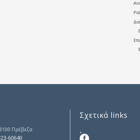
Αν
Ρα
Δι
Επ
Σχετικά links
.
48100 Πρέβεζα
823-60640