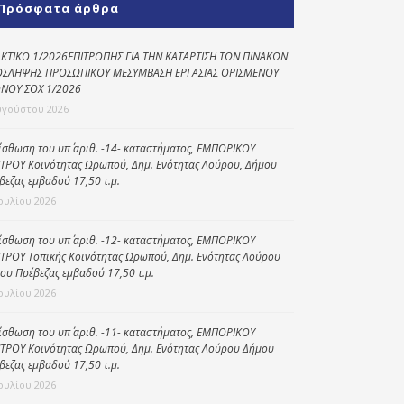
Πρόσφατα άρθρα
Κοινωνικό
παντοπωλείο
ΚΤΙΚΟ 1/2026ΕΠΙΤΡΟΠΗΣ ΓΙΑ ΤΗΝ ΚΑΤΑΡΤΙΣΗ ΤΩΝ ΠΙΝΑΚΩΝ
ΣΛΗΨΗΣ ΠΡΟΣΩΠΙΚΟΥ ΜΕΣΥΜΒΑΣΗ ΕΡΓΑΣΙΑΣ ΟΡΙΣΜΕΝΟΥ
Kοινωνικό
ΝΟΥ ΣΟΧ 1/2026
φαρμακείο
υγούστου 2026
Πρόγραμμα
“Βοήθεια στο σπίτι”
ίσθωση του υπ΄ αριθ. -14- καταστήματος, ΕΜΠΟΡΙΚΟΥ
ΤΡΟΥ Κοινότητας Ωρωπού, Δημ. Ενότητας Λούρου, Δήμου
Κέντρο Ημερήσιας
βεζας εμβαδού 17,50 τ.μ.
Φροντίδας
Ιουλίου 2026
Ηλικιωμένων
(Κ.Η.Φ.Η.) Πρέβεζας
ίσθωση του υπ΄ αριθ. -12- καταστήματος, ΕΜΠΟΡΙΚΟΥ
ΤΡΟΥ Τοπικής Κοινότητας Ωρωπού, Δημ. Ενότητας Λούρου
ου Πρέβεζας εμβαδού 17,50 τ.μ.
Ιουλίου 2026
ίσθωση του υπ΄ αριθ. -11- καταστήματος, ΕΜΠΟΡΙΚΟΥ
ΤΡΟΥ Κοινότητας Ωρωπού, Δημ. Ενότητας Λούρου Δήμου
βεζας εμβαδού 17,50 τ.μ.
Ιουλίου 2026