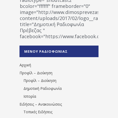
bcolor="ffffff" frameborder="0"
image="http://www.dimosprevezas.gr/wp-
content/uploads/2017/02/logo__radiofonias
title="Δημοτική Ραδιοφωνία
Πρέβεζας "
facebook="https://www.facebook.co
%CE%A1%CE%B1%CE%B4%CE%B9%CE%BF%
%CE%A0%CF%81%CE%AD%CE%B2%CE%B5%
ΜΕΝΟΥ ΡΑΔΙΟΦΩΝΙΑΣ
1531194763766854/" artist="" ]
Αρχική
Προφίλ – Διοίκηση
Προφίλ – Διοίκηση
Δημοτική Ραδιοφωνία
Ιστορία
Ειδήσεις – Ανακοινώσεις
Τοπικές Ειδήσεις