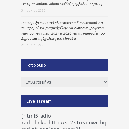
Ενότητας Λούρου Δήμου Πρέβεζας εμβαδού 17,50 τ.μ.
31 Ιουλίου 2026
Προκήρυξη ανοικτού ηλεκτρονικού διαγωνισμού για
την προμήθεια γραφικής ύλης και φωτοαντιγραφικού
χαρτιού για τα έτη 2027 & 2028 για τις υπηρεσίες του
Δήμου και τις Σχολικές του Μονάδες
21 Ιουλίου 2026
Ιστορικό
Ιστορικό
Live stream
[html5radio
radiolink="http://sc2.streamwithq.com:802
radiotype="shoutcast2"