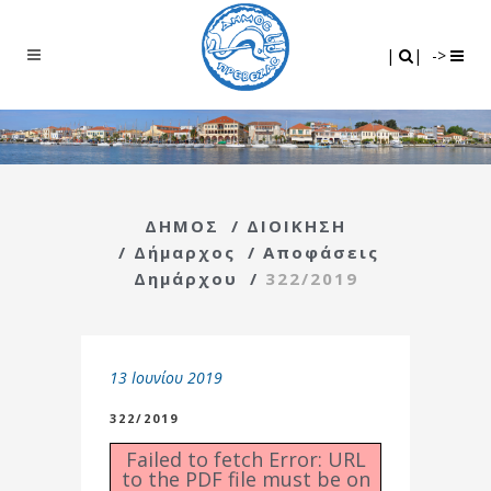
Search
|
|
|
|
->
ΔΗΜΟΣ
/
ΔΙΟΙΚΗΣΗ
/
Δήμαρχος
/
Αποφάσεις
Δημάρχου
/
322/2019
13 Ιουνίου 2019
322/2019
Failed to fetch Error: URL
to the PDF file must be on