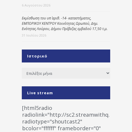
6 Αυγούστου 2026
Εκμίσθωση του υπ΄ αριθ. -14- καταστήματος,
ΕΜΠΟΡΙΚΟΥ ΚΕΝΤΡΟΥ Κοινότητας Ωρωπού, Δημ.
Ενότητας Λούρου, Δήμου Πρέβεζας εμβαδού 17,50 τ.μ.
31 Ιουλίου 2026
Ιστορικό
Ιστορικό
Live stream
[html5radio
radiolink="http://sc2.streamwithq.com:802
radiotype="shoutcast2"
bcolor="ffffff" frameborder="0"