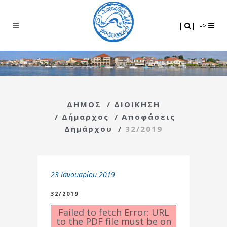
Search
|
|
|
|
->
ΔΗΜΟΣ
/
ΔΙΟΙΚΗΣΗ
/
Δήμαρχος
/
Αποφάσεις
Δημάρχου
/
32/2019
23 Ιανουαρίου 2019
32/2019
Failed to fetch Error: URL
to the PDF file must be on