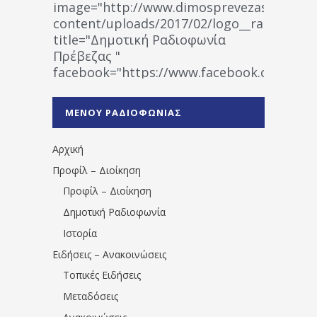
image="http://www.dimosprevezas.gr/wp-
content/uploads/2017/02/logo__radiofonias
title="Δημοτική Ραδιοφωνία
Πρέβεζας "
facebook="https://www.facebook.co
%CE%A1%CE%B1%CE%B4%CE%B9%CE%BF%
%CE%A0%CF%81%CE%AD%CE%B2%CE%B5%
ΜΕΝΟΥ ΡΑΔΙΟΦΩΝΙΑΣ
1531194763766854/" artist="" ]
Αρχική
Προφίλ – Διοίκηση
Προφίλ – Διοίκηση
Δημοτική Ραδιοφωνία
Ιστορία
Ειδήσεις – Ανακοινώσεις
Τοπικές Ειδήσεις
Μεταδόσεις