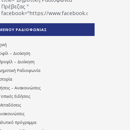
Πρέβεζας "
facebook="https://www.facebook.com/%CE%9
%CE%A1%CE%B1%CE%B4%CE%B9%CE%BF%CF%86
%CE%A0%CF%81%CE%AD%CE%B2%CE%B5%CE%B6%
ΜΕΝΟΥ ΡΑΔΙΟΦΩΝΙΑΣ
1531194763766854/" artist="" ]
χική
οφίλ – Διοίκηση
Προφίλ – Διοίκηση
Δημοτική Ραδιοφωνία
Ιστορία
δήσεις – Ανακοινώσεις
Τοπικές Ειδήσεις
Μεταδόσεις
Ανακοινώσεις
αλυτικό πρόγραμμα