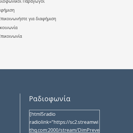
διοφωνικοί Παραγωγοί
αφήμιση
Επικοινωνήστε για διαφήμιση
ικοινωνία
Επικοινωνία
Ραδιοφωνία
[html5radio
radiolink="https://sc2.streamwi
thq.com:2000/stream/DimPreve