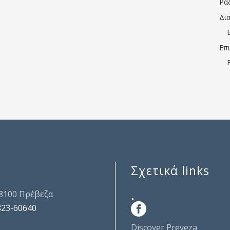
Ρα
Δι
Επ
Σχετικά links
.
48100 Πρέβεζα
823-60640
Discover Preveza