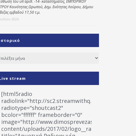
ίσθωση του υπ΄ αριθ. -14- καταστήματος, ΕΜΠΟΡΙΚΟΥ
ΤΡΟΥ Κοινότητας Ωρωπού, Δημ. Ενότητας Λούρου, Δήμου
βεζας εμβαδού 17,50 τ.μ.
Ιουλίου 2026
Ιστορικό
τορικό
Live stream
[html5radio
radiolink="http://sc2.streamwithq.com:8028/stream
radiotype="shoutcast2"
bcolor="ffffff" frameborder="0"
image="http://www.dimosprevezas.gr/wp-
content/uploads/2017/02/logo__radiofonias.jpg"
title="Δημοτική Ραδιοφωνία