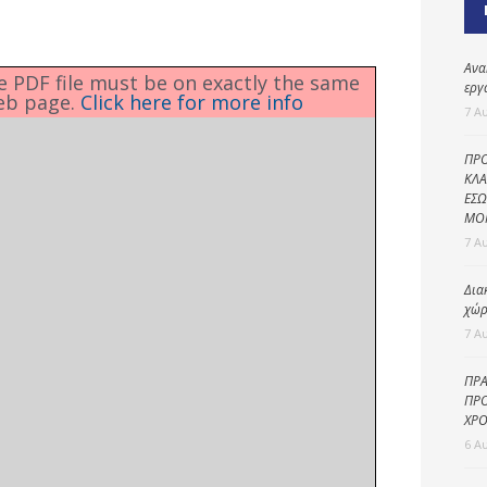
Καθαριότητα και
περιβάλλον
Δημοτική
Ανα
he PDF file must be on exactly the same
αστυνομία
εργ
eb page.
Click here for more info
7 Α
Γραφείο εσόδων
ΠΡΟ
Παιδικοί σταθμοί
ΚΛΑ
ΕΣΩ
Πολιτική
ΜΟ
προστασία
7 Α
Δια
χώρ
7 Α
ΠΡΑ
ΠΡΟ
ΧΡΟ
6 Α