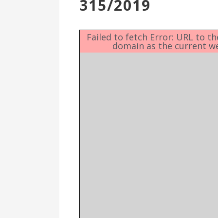
315/2019
Επιτροπή
Δημοτικές
Ενότητες
Failed to fetch Error: URL to t
domain as the current w
Αθλητικές
Υποδομές
Αθλητικές
Εκδηλώσεις