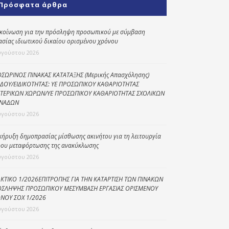
Πρόσφατα άρθρα
Κοινωνικό
παντοπωλείο
κοίνωση για την πρόσληψη προσωπικού με σύμβαση
ασίας ιδιωτικού δικαίου ορισμένου χρόνου
Kοινωνικό
φαρμακείο
υγούστου 2026
Πρόγραμμα
ΣΩΡΙΝΟΣ ΠΙΝΑΚΑΣ ΚΑΤΑΤΑΞΗΣ (Μερικής Απασχόλησης)
“Βοήθεια στο σπίτι”
ΔΟΥ/ΕΙΔΙΚΟΤΗΤΑΣ: ΥΕ ΠΡΟΣΩΠΙΚΟΥ ΚΑΘΑΡΙΟΤΗΤΑΣ
ΤΕΡΙΚΩΝ ΧΩΡΩΝ/ΥΕ ΠΡΟΣΩΠΙΚΟΥ ΚΑΘΑΡΙΟΤΗΤΑΣ ΣΧΟΛΙΚΩΝ
Κέντρο Ημερήσιας
ΝΑΔΩΝ
Φροντίδας
υγούστου 2026
Ηλικιωμένων
(Κ.Η.Φ.Η.) Πρέβεζας
κήρυξη δημοπρασίας μίσθωσης ακινήτου για τη λειτουργία
ου μεταφόρτωσης της ανακύκλωσης
υγούστου 2026
ΚΤΙΚΟ 1/2026ΕΠΙΤΡΟΠΗΣ ΓΙΑ ΤΗΝ ΚΑΤΑΡΤΙΣΗ ΤΩΝ ΠΙΝΑΚΩΝ
ΣΛΗΨΗΣ ΠΡΟΣΩΠΙΚΟΥ ΜΕΣΥΜΒΑΣΗ ΕΡΓΑΣΙΑΣ ΟΡΙΣΜΕΝΟΥ
ΝΟΥ ΣΟΧ 1/2026
υγούστου 2026