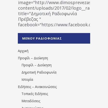
image="http://www.dimosprevezas.gr/wp-
content/uploads/2017/02/logo__radiofonias
title="Δημοτική Ραδιοφωνία
Πρέβεζας "
facebook="https://www.facebook.co
%CE%A1%CE%B1%CE%B4%CE%B9%CE%BF%
%CE%A0%CF%81%CE%AD%CE%B2%CE%B5%
ΜΕΝΟΥ ΡΑΔΙΟΦΩΝΙΑΣ
1531194763766854/" artist="" ]
Αρχική
Προφίλ – Διοίκηση
Προφίλ – Διοίκηση
Δημοτική Ραδιοφωνία
Ιστορία
Ειδήσεις – Ανακοινώσεις
Τοπικές Ειδήσεις
Μεταδόσεις