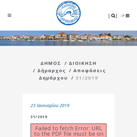
Search
|
|
|
|
->
ΔΗΜΟΣ
/
ΔΙΟΙΚΗΣΗ
/
Δήμαρχος
/
Αποφάσεις
Δημάρχου
/
31/2019
23 Ιανουαρίου 2019
31/2019
Failed to fetch Error: URL
to the PDF file must be on