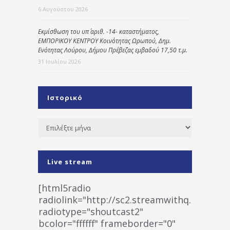
6 Αυγούστου 2026
Εκμίσθωση του υπ΄ αριθ. -14- καταστήματος,
ΕΜΠΟΡΙΚΟΥ ΚΕΝΤΡΟΥ Κοινότητας Ωρωπού, Δημ.
Ενότητας Λούρου, Δήμου Πρέβεζας εμβαδού 17,50 τ.μ.
31 Ιουλίου 2026
Ιστορικό
Ιστορικό
Live stream
[html5radio
radiolink="http://sc2.streamwithq.com:802
radiotype="shoutcast2"
bcolor="ffffff" frameborder="0"