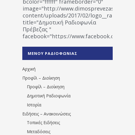
bcolor="ffffff" frameborder="0"
image="http://www.dimosprevezas.gr/wp-
content/uploads/2017/02/logo__radiofonias
title="Δημοτική Ραδιοφωνία
Πρέβεζας "
facebook="https://www.facebook.co
%CE%A1%CE%B1%CE%B4%CE%B9%CE%BF%
%CE%A0%CF%81%CE%AD%CE%B2%CE%B5%
ΜΕΝΟΥ ΡΑΔΙΟΦΩΝΙΑΣ
1531194763766854/" artist="" ]
Αρχική
Προφίλ – Διοίκηση
Προφίλ – Διοίκηση
Δημοτική Ραδιοφωνία
Ιστορία
Ειδήσεις – Ανακοινώσεις
Τοπικές Ειδήσεις
Μεταδόσεις