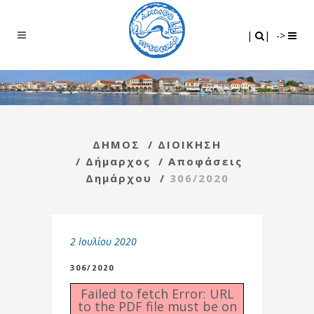
Search
|
|
|
|
->
ΔΗΜΟΣ
/
ΔΙΟΙΚΗΣΗ
/
Δήμαρχος
/
Αποφάσεις
Δημάρχου
/
306/2020
2 Ιουλίου 2020
306/2020
Failed to fetch Error: URL
to the PDF file must be on