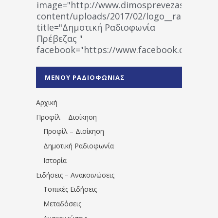
image="http://www.dimosprevezas.gr/wp-
content/uploads/2017/02/logo__radiofonias
title="Δημοτική Ραδιοφωνία
Πρέβεζας "
facebook="https://www.facebook.co
%CE%A1%CE%B1%CE%B4%CE%B9%CE%BF%
%CE%A0%CF%81%CE%AD%CE%B2%CE%B5%
ΜΕΝΟΥ ΡΑΔΙΟΦΩΝΙΑΣ
1531194763766854/" artist="" ]
Αρχική
Προφίλ – Διοίκηση
Προφίλ – Διοίκηση
Δημοτική Ραδιοφωνία
Ιστορία
Ειδήσεις – Ανακοινώσεις
Τοπικές Ειδήσεις
Μεταδόσεις