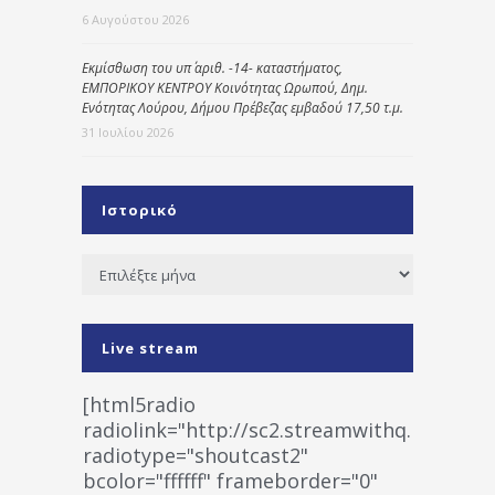
6 Αυγούστου 2026
Εκμίσθωση του υπ΄ αριθ. -14- καταστήματος,
ΕΜΠΟΡΙΚΟΥ ΚΕΝΤΡΟΥ Κοινότητας Ωρωπού, Δημ.
Ενότητας Λούρου, Δήμου Πρέβεζας εμβαδού 17,50 τ.μ.
31 Ιουλίου 2026
Ιστορικό
Ιστορικό
Live stream
[html5radio
radiolink="http://sc2.streamwithq.com:802
radiotype="shoutcast2"
bcolor="ffffff" frameborder="0"