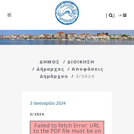
Search
|
|
|
|
->
ΔΗΜΟΣ
/
ΔΙΟΙΚΗΣΗ
/
Δήμαρχος
/
Αποφάσεις
Δημάρχου
/
3/2024
3 Ιανουαρίου 2024
3/2024
Failed to fetch Error: URL
to the PDF file must be on