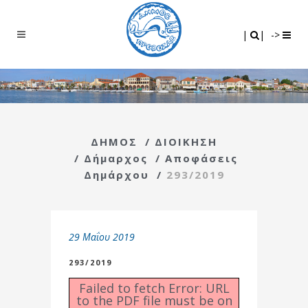
Search
|
|
|
|
->
ΔΗΜΟΣ
/
ΔΙΟΙΚΗΣΗ
/
Δήμαρχος
/
Αποφάσεις
Δημάρχου
/
293/2019
29 Μαΐου 2019
293/2019
Failed to fetch Error: URL
to the PDF file must be on