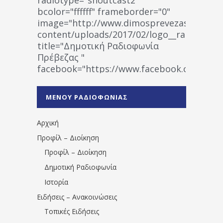
bcolor="ffffff" frameborder="0"
image="http://www.dimosprevezas.gr/wp-
content/uploads/2017/02/logo__radiofonias
title="Δημοτική Ραδιοφωνία
Πρέβεζας "
facebook="https://www.facebook.co
%CE%A1%CE%B1%CE%B4%CE%B9%CE%BF%
%CE%A0%CF%81%CE%AD%CE%B2%CE%B5%
ΜΕΝΟΥ ΡΑΔΙΟΦΩΝΙΑΣ
1531194763766854/" artist="" ]
Αρχική
Προφίλ – Διοίκηση
Προφίλ – Διοίκηση
Δημοτική Ραδιοφωνία
Ιστορία
Ειδήσεις – Ανακοινώσεις
Τοπικές Ειδήσεις