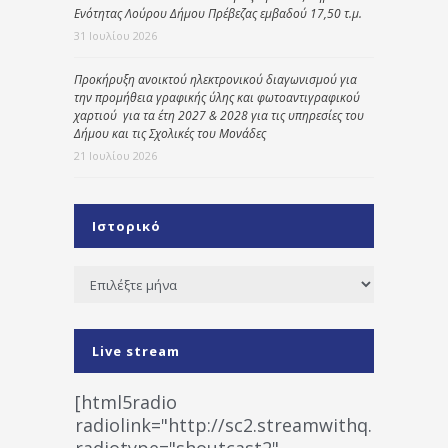
Ενότητας Λούρου Δήμου Πρέβεζας εμβαδού 17,50 τ.μ.
31 Ιουλίου 2026
Προκήρυξη ανοικτού ηλεκτρονικού διαγωνισμού για
την προμήθεια γραφικής ύλης και φωτοαντιγραφικού
χαρτιού για τα έτη 2027 & 2028 για τις υπηρεσίες του
Δήμου και τις Σχολικές του Μονάδες
21 Ιουλίου 2026
Ιστορικό
Ιστορικό
Live stream
[html5radio
radiolink="http://sc2.streamwithq.com:802
radiotype="shoutcast2"