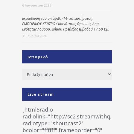
6 Αυγούστου 2026
Εκμίσθωση του υπ΄ αριθ. -14- καταστήματος,
ΕΜΠΟΡΙΚΟΥ ΚΕΝΤΡΟΥ Κοινότητας Ωρωπού, Δημ.
Ενότητας Λούρου, Δήμου Πρέβεζας εμβαδού 17,50 τ.μ.
31 Ιουλίου 2026
Ιστορικό
Ιστορικό
Live stream
[html5radio
radiolink="http://sc2.streamwithq.com:802
radiotype="shoutcast2"
bcolor="ffffff" frameborder="0"