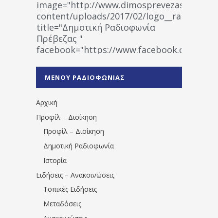
image="http://www.dimosprevezas.gr/wp-
content/uploads/2017/02/logo__radiofonias
title="Δημοτική Ραδιοφωνία
Πρέβεζας "
facebook="https://www.facebook.co
%CE%A1%CE%B1%CE%B4%CE%B9%CE%BF%
%CE%A0%CF%81%CE%AD%CE%B2%CE%B5%
ΜΕΝΟΥ ΡΑΔΙΟΦΩΝΙΑΣ
1531194763766854/" artist="" ]
Αρχική
Προφίλ – Διοίκηση
Προφίλ – Διοίκηση
Δημοτική Ραδιοφωνία
Ιστορία
Ειδήσεις – Ανακοινώσεις
Τοπικές Ειδήσεις
Μεταδόσεις