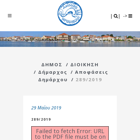
Search
|
|
|
|
->
ΔΗΜΟΣ
/
ΔΙΟΙΚΗΣΗ
/
Δήμαρχος
/
Αποφάσεις
Δημάρχου
/
289/2019
29 Μαΐου 2019
289/2019
Failed to fetch Error: URL
to the PDF file must be on