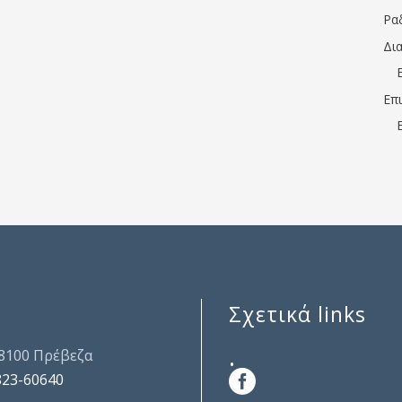
Ρα
Δι
Επ
Σχετικά links
.
48100 Πρέβεζα
823-60640