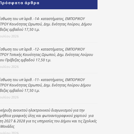
Πρόσφατα άρθρα
Κοινωνικό
παντοπωλείο
ίσθωση του υπ΄ αριθ. -14- καταστήματος, ΕΜΠΟΡΙΚΟΥ
ΤΡΟΥ Κοινότητας Ωρωπού, Δημ. Ενότητας Λούρου, Δήμου
Kοινωνικό
βεζας εμβαδού 17,50 τ.μ.
φαρμακείο
Ιουλίου 2026
Πρόγραμμα
“Βοήθεια στο σπίτι”
ίσθωση του υπ΄ αριθ. -12- καταστήματος, ΕΜΠΟΡΙΚΟΥ
ΤΡΟΥ Τοπικής Κοινότητας Ωρωπού, Δημ. Ενότητας Λούρου
Κέντρο Ημερήσιας
ου Πρέβεζας εμβαδού 17,50 τ.μ.
Φροντίδας
Ιουλίου 2026
Ηλικιωμένων
(Κ.Η.Φ.Η.) Πρέβεζας
ίσθωση του υπ΄ αριθ. -11- καταστήματος, ΕΜΠΟΡΙΚΟΥ
ΤΡΟΥ Κοινότητας Ωρωπού, Δημ. Ενότητας Λούρου Δήμου
βεζας εμβαδού 17,50 τ.μ.
Ιουλίου 2026
κήρυξη ανοικτού ηλεκτρονικού διαγωνισμού για την
μήθεια γραφικής ύλης και φωτοαντιγραφικού χαρτιού για
έτη 2027 & 2028 για τις υπηρεσίες του Δήμου και τις Σχολικές
 Μονάδες
Ιουλίου 2026