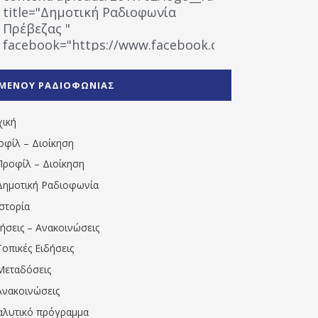
title="Δημοτική Ραδιοφωνία
Πρέβεζας "
facebook="https://www.facebook.com/%CE%9
%CE%A1%CE%B1%CE%B4%CE%B9%CE%BF%CF%86
%CE%A0%CF%81%CE%AD%CE%B2%CE%B5%CE%B6%
ΜΕΝΟΥ ΡΑΔΙΟΦΩΝΙΑΣ
1531194763766854/" artist="" ]
χική
οφίλ – Διοίκηση
Προφίλ – Διοίκηση
Δημοτική Ραδιοφωνία
Ιστορία
δήσεις – Ανακοινώσεις
Τοπικές Ειδήσεις
Μεταδόσεις
Ανακοινώσεις
αλυτικό πρόγραμμα