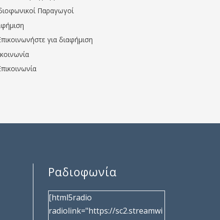
διοφωνικοί Παραγωγοί
αφήμιση
Επικοινωνήστε για διαφήμιση
ικοινωνία
Επικοινωνία
Ραδιοφωνία
[html5radio
radiolink="https://sc2.streamwi