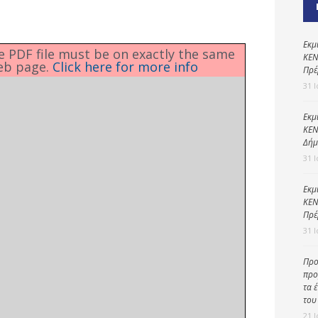
Καθαριότητα και
περιβάλλον
Δημοτική
Εκμ
he PDF file must be on exactly the same
αστυνομία
ΚΕΝ
eb page.
Click here for more info
Πρέ
Γραφείο εσόδων
31 
Παιδικοί σταθμοί
Εκμ
ΚΕΝ
Πολιτική
Δήμ
προστασία
31 
Εκμ
ΚΕΝ
Πρέ
31 
Προ
προ
τα 
του
21 