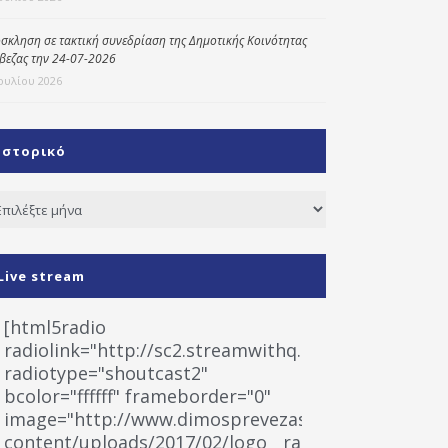
σκληση σε τακτική συνεδρίαση της Δημοτικής Κοινότητας
βεζας την 24-07-2026
Ιουλίου 2026
Ιστορικό
τορικό
Live stream
[html5radio
radiolink="http://sc2.streamwithq.com:8028/stream
radiotype="shoutcast2"
bcolor="ffffff" frameborder="0"
image="http://www.dimosprevezas.gr/wp-
content/uploads/2017/02/logo__radiofonias.jpg"