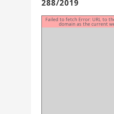
288/2019
Επιτροπή
Δημοτικές
Ενότητες
Failed to fetch Error: URL to t
domain as the current w
Αθλητικές
Υποδομές
Αθλητικές
Εκδηλώσεις