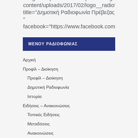
content/uploads/2017/02/logo__radiofonias.jpg
title="Δημοτική Ραδιοφωνία Πρέβεζας
"
facebook="https://www.facebook.co
%CE%A1%CE%B1%CE%B4%CE%B9%CE%
%CE%A0%CF%81%CE%AD%CE%B2%CE%
ΜΕΝΟΥ ΡΑΔΙΟΦΩΝΙΑΣ
1531194763766854/" artist="" ]
Αρχική
Προφίλ – Διοίκηση
Προφίλ – Διοίκηση
Δημοτική Ραδιοφωνία
Ιστορία
Ειδήσεις – Ανακοινώσεις
Τοπικές Ειδήσεις
Μεταδόσεις
Ανακοινώσεις