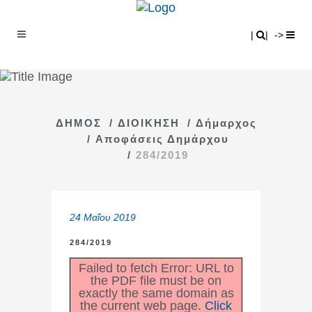
Search
|
|
|
|
->
ΔΗΜΟΣ
/
ΔΙΟΙΚΗΣΗ
/
Δήμαρχος
/
Αποφάσεις Δημάρχου
/
284/2019
24 Μαΐου 2019
284/2019
Failed to fetch Error: URL to
the PDF file must be on
exactly the same domain as
the current web page.
Click