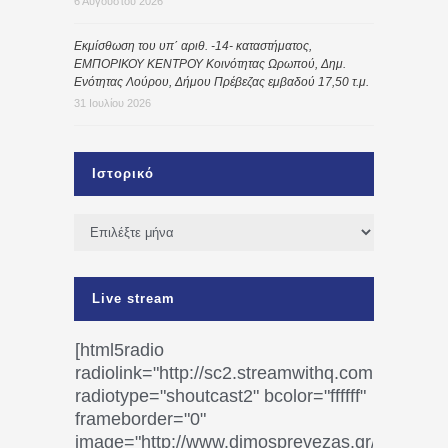
6 Αυγούστου 2026
Εκμίσθωση του υπ΄ αριθ. -14- καταστήματος,
ΕΜΠΟΡΙΚΟΥ ΚΕΝΤΡΟΥ Κοινότητας Ωρωπού, Δημ.
Ενότητας Λούρου, Δήμου Πρέβεζας εμβαδού 17,50 τ.μ.
31 Ιουλίου 2026
Ιστορικό
Ιστορικό
Live stream
[html5radio
radiolink="http://sc2.streamwithq.com:8028/st
radiotype="shoutcast2" bcolor="ffffff"
frameborder="0"
image="http://www.dimosprevezas.gr/wp-