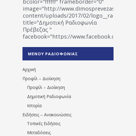
bcolor="ffffff" frameborder="0"
image="http://www.dimosprevezas.gr/wp-
content/uploads/2017/02/logo__radiofonias
title="Δημοτική Ραδιοφωνία
Πρέβεζας "
facebook="https://www.facebook.co
%CE%A1%CE%B1%CE%B4%CE%B9%CE%BF%
%CE%A0%CF%81%CE%AD%CE%B2%CE%B5%
ΜΕΝΟΥ ΡΑΔΙΟΦΩΝΙΑΣ
1531194763766854/" artist="" ]
Αρχική
Προφίλ – Διοίκηση
Προφίλ – Διοίκηση
Δημοτική Ραδιοφωνία
Ιστορία
Ειδήσεις – Ανακοινώσεις
Τοπικές Ειδήσεις
Μεταδόσεις