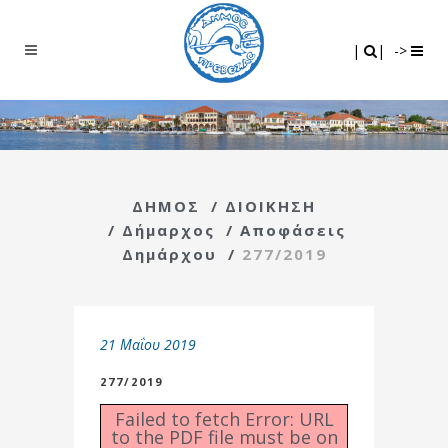
Search
|
|
|
|
->
ΔΗΜΟΣ
/
ΔΙΟΙΚΗΣΗ
/
Δήμαρχος
/
Αποφάσεις
Δημάρχου
/
277/2019
21 Μαΐου 2019
277/2019
Failed to fetch Error: URL
to the PDF file must be on