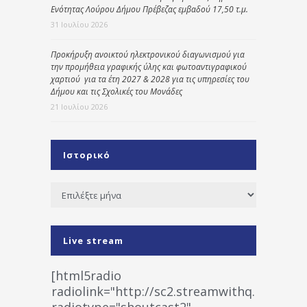
Ενότητας Λούρου Δήμου Πρέβεζας εμβαδού 17,50 τ.μ.
31 Ιουλίου 2026
Προκήρυξη ανοικτού ηλεκτρονικού διαγωνισμού για
την προμήθεια γραφικής ύλης και φωτοαντιγραφικού
χαρτιού για τα έτη 2027 & 2028 για τις υπηρεσίες του
Δήμου και τις Σχολικές του Μονάδες
21 Ιουλίου 2026
Ιστορικό
Ιστορικό
Live stream
[html5radio
radiolink="http://sc2.streamwithq.com:802
radiotype="shoutcast2"