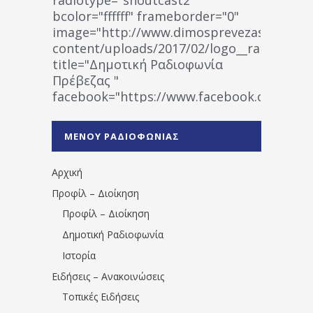
bcolor="ffffff" frameborder="0"
image="http://www.dimosprevezas.gr/wp-
content/uploads/2017/02/logo__radiofonias
title="Δημοτική Ραδιοφωνία
Πρέβεζας "
facebook="https://www.facebook.co
%CE%A1%CE%B1%CE%B4%CE%B9%CE%BF%
%CE%A0%CF%81%CE%AD%CE%B2%CE%B5%
ΜΕΝΟΥ ΡΑΔΙΟΦΩΝΙΑΣ
1531194763766854/" artist="" ]
Αρχική
Προφίλ – Διοίκηση
Προφίλ – Διοίκηση
Δημοτική Ραδιοφωνία
Ιστορία
Ειδήσεις – Ανακοινώσεις
Τοπικές Ειδήσεις