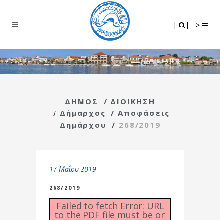
Search
|
|
|
|
->
ΔΗΜΟΣ
/
ΔΙΟΙΚΗΣΗ
/
Δήμαρχος
/
Αποφάσεις
Δημάρχου
/
268/2019
17 Μαΐου 2019
268/2019
Failed to fetch Error: URL
to the PDF file must be on