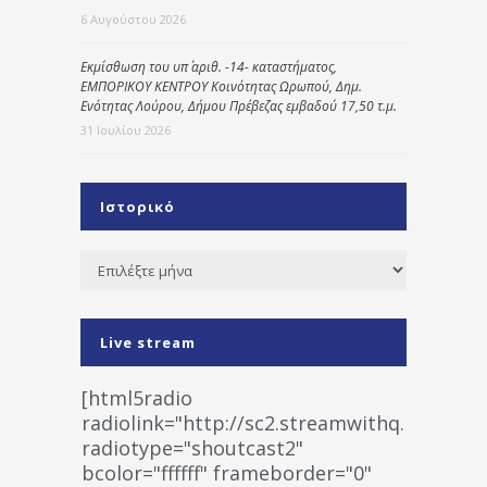
6 Αυγούστου 2026
Εκμίσθωση του υπ΄ αριθ. -14- καταστήματος,
ΕΜΠΟΡΙΚΟΥ ΚΕΝΤΡΟΥ Κοινότητας Ωρωπού, Δημ.
Ενότητας Λούρου, Δήμου Πρέβεζας εμβαδού 17,50 τ.μ.
31 Ιουλίου 2026
Ιστορικό
Ιστορικό
Live stream
[html5radio
radiolink="http://sc2.streamwithq.com:802
radiotype="shoutcast2"
bcolor="ffffff" frameborder="0"