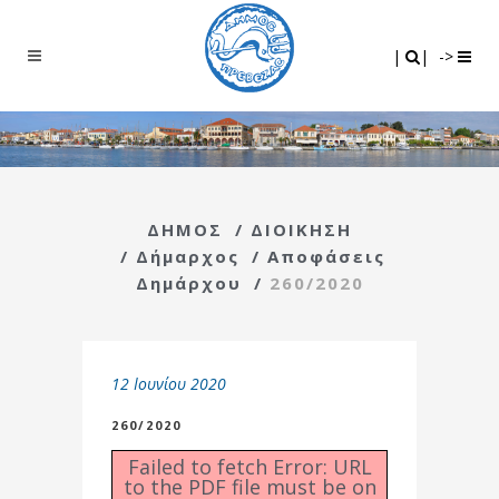
Search
|
|
|
|
->
ΔΗΜΟΣ
/
ΔΙΟΙΚΗΣΗ
/
Δήμαρχος
/
Αποφάσεις
Δημάρχου
/
260/2020
12 Ιουνίου 2020
260/2020
Failed to fetch Error: URL
to the PDF file must be on