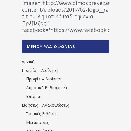
image="http://www.dimosprevezas.gr/wp-
content/uploads/2017/02/logo__radiofonias
title="Δημοτική Ραδιοφωνία
Πρέβεζας "
facebook="https://www.facebook.co
%CE%A1%CE%B1%CE%B4%CE%B9%CE%BF%
%CE%A0%CF%81%CE%AD%CE%B2%CE%B5%
ΜΕΝΟΥ ΡΑΔΙΟΦΩΝΙΑΣ
1531194763766854/" artist="" ]
Αρχική
Προφίλ – Διοίκηση
Προφίλ – Διοίκηση
Δημοτική Ραδιοφωνία
Ιστορία
Ειδήσεις – Ανακοινώσεις
Τοπικές Ειδήσεις
Μεταδόσεις