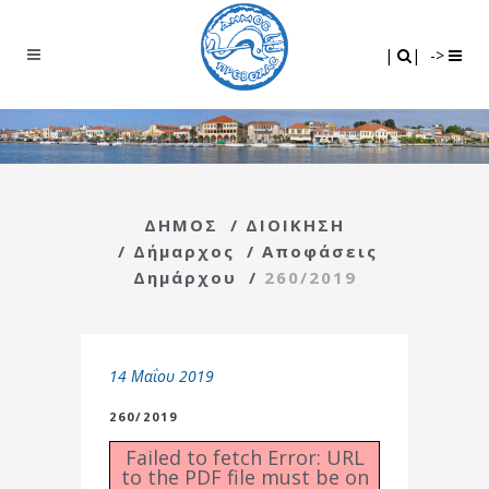
Search
|
|
|
|
->
ΔΗΜΟΣ
/
ΔΙΟΙΚΗΣΗ
/
Δήμαρχος
/
Αποφάσεις
Δημάρχου
/
260/2019
14 Μαΐου 2019
260/2019
Failed to fetch Error: URL
to the PDF file must be on