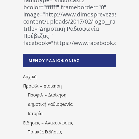
bcolor="ffffff" frameborder="0"
image="http://www.dimosprevezas.gr/wp-
content/uploads/2017/02/logo__radiofonias
title="Δημοτική Ραδιοφωνία
Πρέβεζας "
facebook="https://www.facebook.co
%CE%A1%CE%B1%CE%B4%CE%B9%CE%BF%
%CE%A0%CF%81%CE%AD%CE%B2%CE%B5%
ΜΕΝΟΥ ΡΑΔΙΟΦΩΝΙΑΣ
1531194763766854/" artist="" ]
Αρχική
Προφίλ – Διοίκηση
Προφίλ – Διοίκηση
Δημοτική Ραδιοφωνία
Ιστορία
Ειδήσεις – Ανακοινώσεις
Τοπικές Ειδήσεις