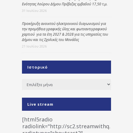
Ενότητας Λούρου Δήμου Πρέβεζας εμβαδού 17,50 τ.μ.
31 Ιουλίου 2026
Προκήρυξη ανοικτού ηλεκτρονικού διαγωνισμού για
την προμήθεια γραφικής ύλης και φωτοαντιγραφικού
χαρτιού για τα έτη 2027 & 2028 για τις υπηρεσίες του
Δήμου και τις Σχολικές του Μονάδες
21 Ιουλίου 2026
Ιστορικό
Ιστορικό
Live stream
[html5radio
radiolink="http://sc2.streamwithq.com:802
radiotype="shoutcast2"