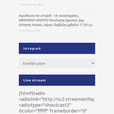
6 Αυγούστου 2026
Εκμίσθωση του υπ΄ αριθ. -14- καταστήματος,
ΕΜΠΟΡΙΚΟΥ ΚΕΝΤΡΟΥ Κοινότητας Ωρωπού, Δημ.
Ενότητας Λούρου, Δήμου Πρέβεζας εμβαδού 17,50 τ.μ.
31 Ιουλίου 2026
Ιστορικό
Ιστορικό
Live stream
[html5radio
radiolink="http://sc2.streamwithq.com:802
radiotype="shoutcast2"
bcolor="ffffff" frameborder="0"