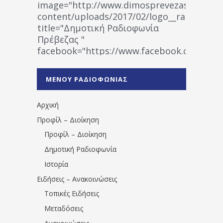
image="http://www.dimosprevezas.gr/wp-
content/uploads/2017/02/logo__radiofonias
title="Δημοτική Ραδιοφωνία
Πρέβεζας "
facebook="https://www.facebook.co
%CE%A1%CE%B1%CE%B4%CE%B9%CE%BF%
%CE%A0%CF%81%CE%AD%CE%B2%CE%B5%
ΜΕΝΟΥ ΡΑΔΙΟΦΩΝΙΑΣ
1531194763766854/" artist="" ]
Αρχική
Προφίλ – Διοίκηση
Προφίλ – Διοίκηση
Δημοτική Ραδιοφωνία
Ιστορία
Ειδήσεις – Ανακοινώσεις
Τοπικές Ειδήσεις
Μεταδόσεις