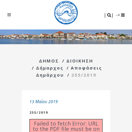
Search
|
|
|
|
->
ΔΗΜΟΣ
/
ΔΙΟΙΚΗΣΗ
/
Δήμαρχος
/
Αποφάσεις
Δημάρχου
/
255/2019
13 Μαΐου 2019
255/2019
Failed to fetch Error: URL
to the PDF file must be on