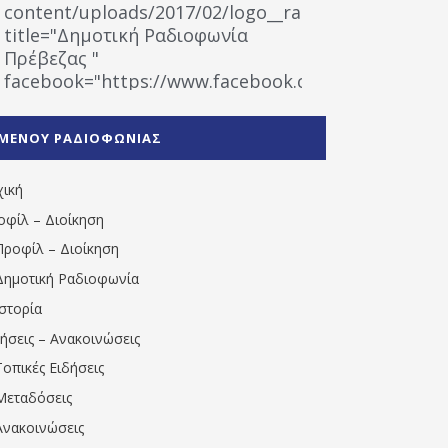
content/uploads/2017/02/logo__radiofonias.jpg"
title="Δημοτική Ραδιοφωνία
Πρέβεζας "
facebook="https://www.facebook.com/%CE%9
%CE%A1%CE%B1%CE%B4%CE%B9%CE%BF%CF%86
%CE%A0%CF%81%CE%AD%CE%B2%CE%B5%CE%B6%
ΜΕΝΟΥ ΡΑΔΙΟΦΩΝΙΑΣ
1531194763766854/" artist="" ]
χική
οφίλ – Διοίκηση
Προφίλ – Διοίκηση
Δημοτική Ραδιοφωνία
Ιστορία
δήσεις – Ανακοινώσεις
Τοπικές Ειδήσεις
Μεταδόσεις
Ανακοινώσεις