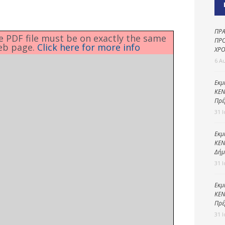
Καθαριότητα και
περιβάλλον
Δημοτική
ΠΡΑ
he PDF file must be on exactly the same
αστυνομία
ΠΡΟ
eb page.
Click here for more info
ΧΡΟ
Γραφείο εσόδων
6 Α
Παιδικοί σταθμοί
Εκμ
ΚΕΝ
Πολιτική
Πρέ
προστασία
31 
Εκμ
ΚΕΝ
Δήμ
31 
Εκμ
ΚΕΝ
Πρέ
31 