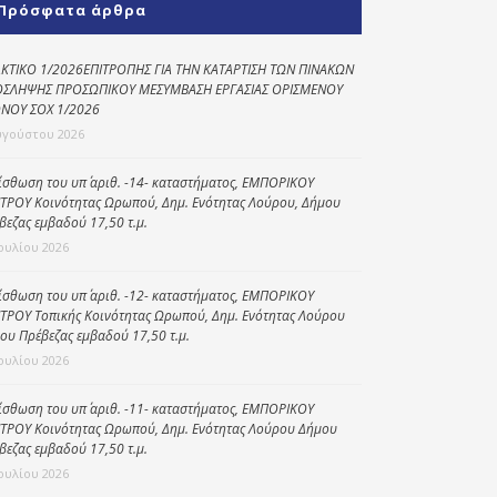
Πρόσφατα άρθρα
Κοινωνικό
παντοπωλείο
ΚΤΙΚΟ 1/2026ΕΠΙΤΡΟΠΗΣ ΓΙΑ ΤΗΝ ΚΑΤΑΡΤΙΣΗ ΤΩΝ ΠΙΝΑΚΩΝ
ΣΛΗΨΗΣ ΠΡΟΣΩΠΙΚΟΥ ΜΕΣΥΜΒΑΣΗ ΕΡΓΑΣΙΑΣ ΟΡΙΣΜΕΝΟΥ
Kοινωνικό
ΝΟΥ ΣΟΧ 1/2026
φαρμακείο
υγούστου 2026
Πρόγραμμα
“Βοήθεια στο σπίτι”
ίσθωση του υπ΄ αριθ. -14- καταστήματος, ΕΜΠΟΡΙΚΟΥ
ΤΡΟΥ Κοινότητας Ωρωπού, Δημ. Ενότητας Λούρου, Δήμου
Κέντρο Ημερήσιας
βεζας εμβαδού 17,50 τ.μ.
Φροντίδας
Ιουλίου 2026
Ηλικιωμένων
(Κ.Η.Φ.Η.) Πρέβεζας
ίσθωση του υπ΄ αριθ. -12- καταστήματος, ΕΜΠΟΡΙΚΟΥ
ΤΡΟΥ Τοπικής Κοινότητας Ωρωπού, Δημ. Ενότητας Λούρου
ου Πρέβεζας εμβαδού 17,50 τ.μ.
Ιουλίου 2026
ίσθωση του υπ΄ αριθ. -11- καταστήματος, ΕΜΠΟΡΙΚΟΥ
ΤΡΟΥ Κοινότητας Ωρωπού, Δημ. Ενότητας Λούρου Δήμου
βεζας εμβαδού 17,50 τ.μ.
Ιουλίου 2026