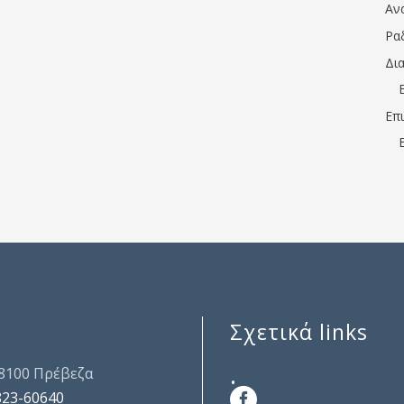
Αν
Ρα
Δι
Επ
Σχετικά links
.
48100 Πρέβεζα
823-60640