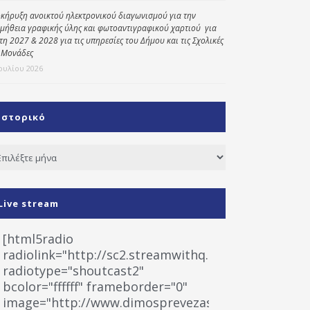
κήρυξη ανοικτού ηλεκτρονικού διαγωνισμού για την
μήθεια γραφικής ύλης και φωτοαντιγραφικού χαρτιού για
έτη 2027 & 2028 για τις υπηρεσίες του Δήμου και τις Σχολικές
 Μονάδες
Ιουλίου 2026
Ιστορικό
τορικό
Live stream
[html5radio
radiolink="http://sc2.streamwithq.com:8028/stream
radiotype="shoutcast2"
bcolor="ffffff" frameborder="0"
image="http://www.dimosprevezas.gr/wp-