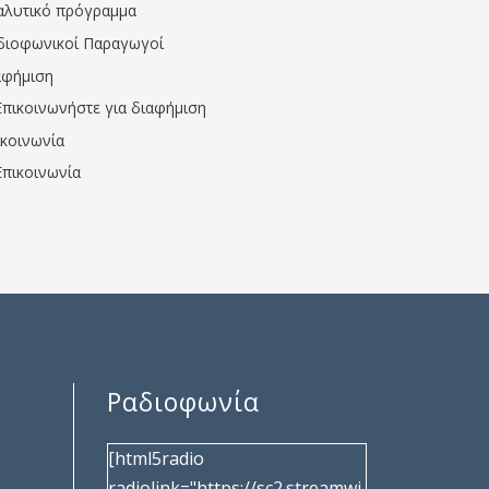
αλυτικό πρόγραμμα
διοφωνικοί Παραγωγοί
αφήμιση
Επικοινωνήστε για διαφήμιση
ικοινωνία
Επικοινωνία
Ραδιοφωνία
[html5radio
radiolink="https://sc2.streamwi