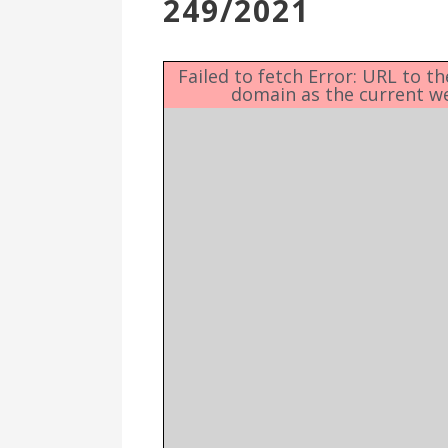
249/2021
Επιτροπή
Δημοτικές
Ενότητες
Failed to fetch Error: URL to t
domain as the current w
Αθλητικές
Υποδομές
Αθλητικές
Εκδηλώσεις