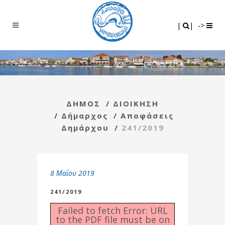
Search
|
|
|
|
->
ΔΗΜΟΣ
/
ΔΙΟΙΚΗΣΗ
/
Δήμαρχος
/
Αποφάσεις
Δημάρχου
/
241/2019
8 Μαΐου 2019
241/2019
Failed to fetch Error: URL
to the PDF file must be on