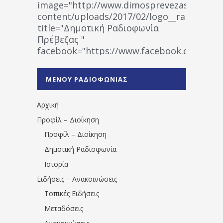
image="http://www.dimosprevezas.gr/wp-
content/uploads/2017/02/logo__radiofonias
title="Δημοτική Ραδιοφωνία
Πρέβεζας "
facebook="https://www.facebook.co
%CE%A1%CE%B1%CE%B4%CE%B9%CE%BF%
%CE%A0%CF%81%CE%AD%CE%B2%CE%B5%
ΜΕΝΟΥ ΡΑΔΙΟΦΩΝΙΑΣ
1531194763766854/" artist="" ]
Αρχική
Προφίλ – Διοίκηση
Προφίλ – Διοίκηση
Δημοτική Ραδιοφωνία
Ιστορία
Ειδήσεις – Ανακοινώσεις
Τοπικές Ειδήσεις
Μεταδόσεις