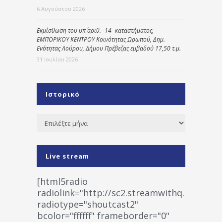
6 Αυγούστου 2026
Εκμίσθωση του υπ΄ αριθ. -14- καταστήματος,
ΕΜΠΟΡΙΚΟΥ ΚΕΝΤΡΟΥ Κοινότητας Ωρωπού, Δημ.
Ενότητας Λούρου, Δήμου Πρέβεζας εμβαδού 17,50 τ.μ.
31 Ιουλίου 2026
Ιστορικό
Ιστορικό
Live stream
[html5radio
radiolink="http://sc2.streamwithq.com:802
radiotype="shoutcast2"
bcolor="ffffff" frameborder="0"