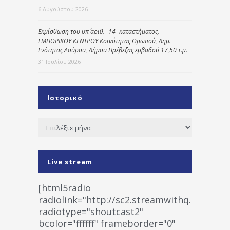
6 Αυγούστου 2026
Εκμίσθωση του υπ΄ αριθ. -14- καταστήματος,
ΕΜΠΟΡΙΚΟΥ ΚΕΝΤΡΟΥ Κοινότητας Ωρωπού, Δημ.
Ενότητας Λούρου, Δήμου Πρέβεζας εμβαδού 17,50 τ.μ.
31 Ιουλίου 2026
Ιστορικό
Ιστορικό
Live stream
[html5radio
radiolink="http://sc2.streamwithq.com:802
radiotype="shoutcast2"
bcolor="ffffff" frameborder="0"