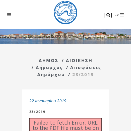
Search
|
|
|
|
->
ΔΗΜΟΣ
/
ΔΙΟΙΚΗΣΗ
/
Δήμαρχος
/
Αποφάσεις
Δημάρχου
/
23/2019
22 Ιανουαρίου 2019
23/2019
Failed to fetch Error: URL
to the PDF file must be on