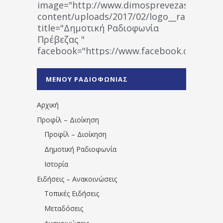
image="http://www.dimosprevezas.gr/wp-
content/uploads/2017/02/logo__radiofonias
title="Δημοτική Ραδιοφωνία
Πρέβεζας "
facebook="https://www.facebook.co
%CE%A1%CE%B1%CE%B4%CE%B9%CE%BF%
%CE%A0%CF%81%CE%AD%CE%B2%CE%B5%
ΜΕΝΟΥ ΡΑΔΙΟΦΩΝΙΑΣ
1531194763766854/" artist="" ]
Αρχική
Προφίλ – Διοίκηση
Προφίλ – Διοίκηση
Δημοτική Ραδιοφωνία
Ιστορία
Ειδήσεις – Ανακοινώσεις
Τοπικές Ειδήσεις
Μεταδόσεις