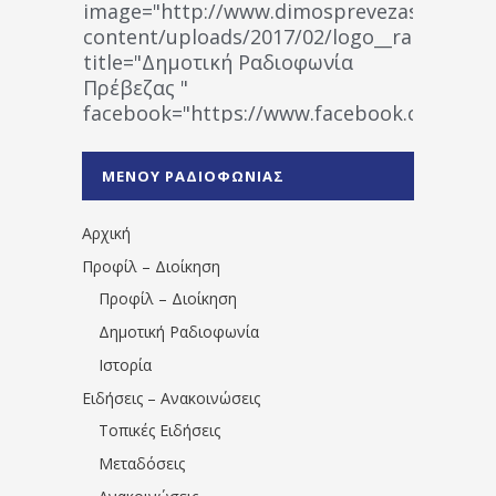
image="http://www.dimosprevezas.gr/wp-
content/uploads/2017/02/logo__radiofonias
title="Δημοτική Ραδιοφωνία
Πρέβεζας "
facebook="https://www.facebook.co
%CE%A1%CE%B1%CE%B4%CE%B9%CE%BF%
%CE%A0%CF%81%CE%AD%CE%B2%CE%B5%
ΜΕΝΟΥ ΡΑΔΙΟΦΩΝΙΑΣ
1531194763766854/" artist="" ]
Αρχική
Προφίλ – Διοίκηση
Προφίλ – Διοίκηση
Δημοτική Ραδιοφωνία
Ιστορία
Ειδήσεις – Ανακοινώσεις
Τοπικές Ειδήσεις
Μεταδόσεις