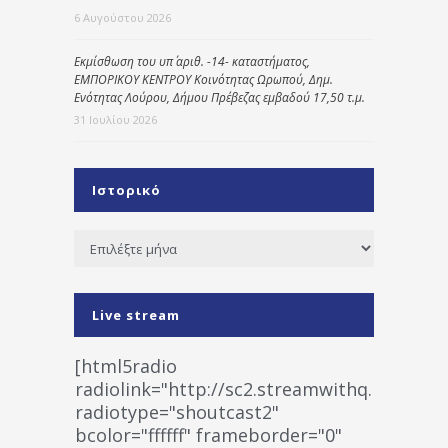
6 Αυγούστου 2026
Εκμίσθωση του υπ΄ αριθ. -14- καταστήματος,
ΕΜΠΟΡΙΚΟΥ ΚΕΝΤΡΟΥ Κοινότητας Ωρωπού, Δημ.
Ενότητας Λούρου, Δήμου Πρέβεζας εμβαδού 17,50 τ.μ.
31 Ιουλίου 2026
Ιστορικό
Ιστορικό
Live stream
[html5radio
radiolink="http://sc2.streamwithq.com:802
radiotype="shoutcast2"
bcolor="ffffff" frameborder="0"