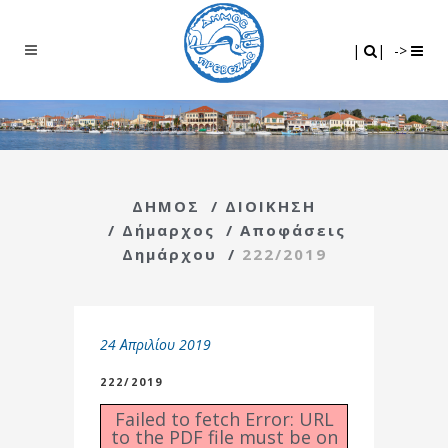
Search
|
|
|
|
->
ΔΗΜΟΣ
/
ΔΙΟΙΚΗΣΗ
/
Δήμαρχος
/
Αποφάσεις
Δημάρχου
/
222/2019
24 Απριλίου 2019
222/2019
Failed to fetch Error: URL
to the PDF file must be on