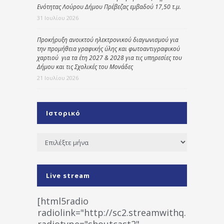
Ενότητας Λούρου Δήμου Πρέβεζας εμβαδού 17,50 τ.μ.
31 Ιουλίου 2026
Προκήρυξη ανοικτού ηλεκτρονικού διαγωνισμού για
την προμήθεια γραφικής ύλης και φωτοαντιγραφικού
χαρτιού για τα έτη 2027 & 2028 για τις υπηρεσίες του
Δήμου και τις Σχολικές του Μονάδες
21 Ιουλίου 2026
Ιστορικό
Ιστορικό
Live stream
[html5radio
radiolink="http://sc2.streamwithq.com:802
radiotype="shoutcast2"