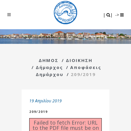
Search
|
|
|
|
->
ΔΗΜΟΣ
/
ΔΙΟΙΚΗΣΗ
/
Δήμαρχος
/
Αποφάσεις
Δημάρχου
/
209/2019
19 Απριλίου 2019
209/2019
Failed to fetch Error: URL
to the PDF file must be on