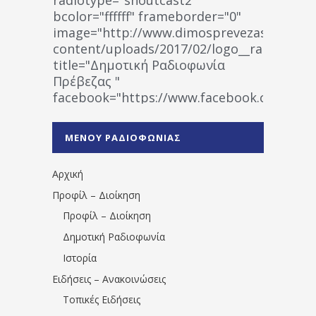
bcolor="ffffff" frameborder="0"
image="http://www.dimosprevezas.gr/wp-
content/uploads/2017/02/logo__radiofonias
title="Δημοτική Ραδιοφωνία
Πρέβεζας "
facebook="https://www.facebook.co
%CE%A1%CE%B1%CE%B4%CE%B9%CE%BF%
%CE%A0%CF%81%CE%AD%CE%B2%CE%B5%
ΜΕΝΟΥ ΡΑΔΙΟΦΩΝΙΑΣ
1531194763766854/" artist="" ]
Αρχική
Προφίλ – Διοίκηση
Προφίλ – Διοίκηση
Δημοτική Ραδιοφωνία
Ιστορία
Ειδήσεις – Ανακοινώσεις
Τοπικές Ειδήσεις