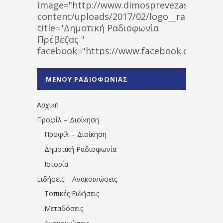
image="http://www.dimosprevezas.gr/wp-
content/uploads/2017/02/logo__radiofonias
title="Δημοτική Ραδιοφωνία
Πρέβεζας "
facebook="https://www.facebook.co
%CE%A1%CE%B1%CE%B4%CE%B9%CE%BF%
%CE%A0%CF%81%CE%AD%CE%B2%CE%B5%
ΜΕΝΟΥ ΡΑΔΙΟΦΩΝΙΑΣ
1531194763766854/" artist="" ]
Αρχική
Προφίλ – Διοίκηση
Προφίλ – Διοίκηση
Δημοτική Ραδιοφωνία
Ιστορία
Ειδήσεις – Ανακοινώσεις
Τοπικές Ειδήσεις
Μεταδόσεις