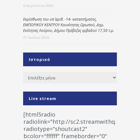
6 Αυγούστου 2026
Εκμίσθωση του υπ΄ αριθ. -14- καταστήματος,
ΕΜΠΟΡΙΚΟΥ ΚΕΝΤΡΟΥ Κοινότητας Ωρωπού, Δημ.
Ενότητας Λούρου, Δήμου Πρέβεζας εμβαδού 17,50 τ.μ.
31 Ιουλίου 2026
Ιστορικό
Ιστορικό
Live stream
[html5radio
radiolink="http://sc2.streamwithq.com:802
radiotype="shoutcast2"
bcolor="ffffff" frameborder="0"