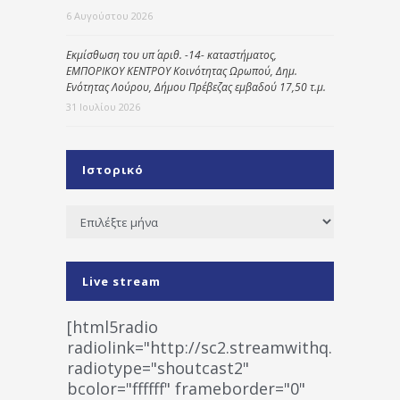
6 Αυγούστου 2026
Εκμίσθωση του υπ΄ αριθ. -14- καταστήματος,
ΕΜΠΟΡΙΚΟΥ ΚΕΝΤΡΟΥ Κοινότητας Ωρωπού, Δημ.
Ενότητας Λούρου, Δήμου Πρέβεζας εμβαδού 17,50 τ.μ.
31 Ιουλίου 2026
Ιστορικό
Ιστορικό
Live stream
[html5radio
radiolink="http://sc2.streamwithq.com:802
radiotype="shoutcast2"
bcolor="ffffff" frameborder="0"