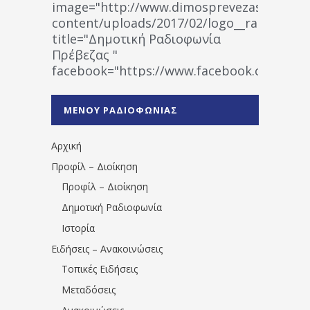
image="http://www.dimosprevezas.gr/wp-
content/uploads/2017/02/logo__radiofonias
title="Δημοτική Ραδιοφωνία
Πρέβεζας "
facebook="https://www.facebook.co
%CE%A1%CE%B1%CE%B4%CE%B9%CE%BF%
%CE%A0%CF%81%CE%AD%CE%B2%CE%B5%
ΜΕΝΟΥ ΡΑΔΙΟΦΩΝΙΑΣ
1531194763766854/" artist="" ]
Αρχική
Προφίλ – Διοίκηση
Προφίλ – Διοίκηση
Δημοτική Ραδιοφωνία
Ιστορία
Ειδήσεις – Ανακοινώσεις
Τοπικές Ειδήσεις
Μεταδόσεις