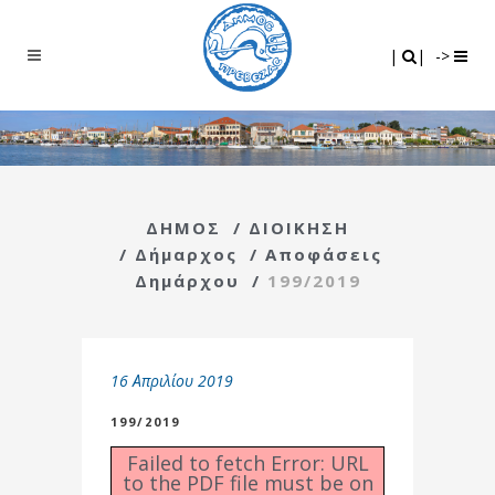
Search
|
|
|
|
->
ΔΗΜΟΣ
/
ΔΙΟΙΚΗΣΗ
/
Δήμαρχος
/
Αποφάσεις
Δημάρχου
/
199/2019
16 Απριλίου 2019
199/2019
Failed to fetch Error: URL
to the PDF file must be on